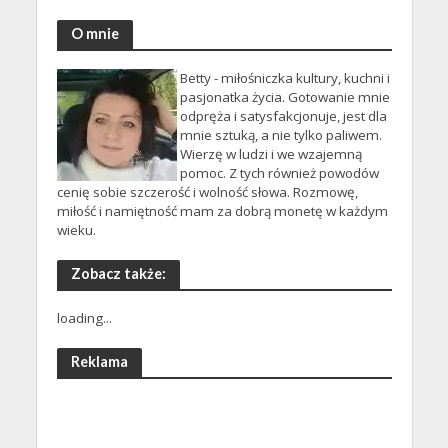
O mnie
Betty - miłośniczka kultury, kuchni i
pasjonatka życia. Gotowanie mnie
odpręża i satysfakcjonuje, jest dla
mnie sztuką, a nie tylko paliwem.
Wierzę w ludzi i we wzajemną
pomoc. Z tych również powodów
cenię sobie szczerość i wolność słowa. Rozmowę,
miłość i namiętność mam za dobrą monetę w każdym
wieku.
Zobacz także:
loading...
Reklama