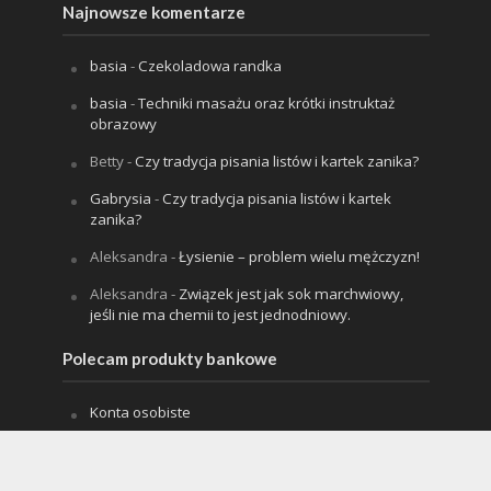
Najnowsze komentarze
basia
-
Czekoladowa randka
basia
-
Techniki masażu oraz krótki instruktaż
obrazowy
Betty
-
Czy tradycja pisania listów i kartek zanika?
Gabrysia
-
Czy tradycja pisania listów i kartek
zanika?
Aleksandra
-
Łysienie – problem wielu mężczyzn!
Aleksandra
-
Związek jest jak sok marchwiowy,
jeśli nie ma chemii to jest jednodniowy.
Polecam produkty bankowe
Konta osobiste
Karty kredytowe
Kredyty mieszkaniowe