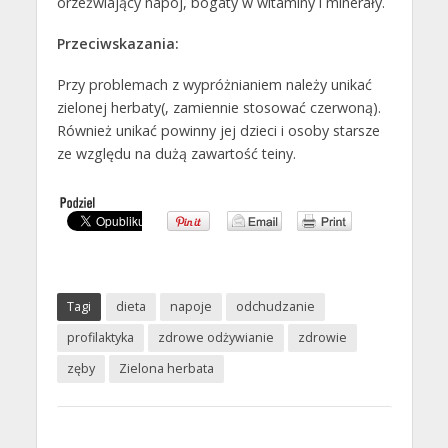
orzeźwiający napój, bogaty w witaminy i minerały.
Przeciwskazania:
Przy problemach z wypróżnianiem należy unikać
zielonej herbaty(, zamiennie stosować czerwoną).
Również unikać powinny jej dzieci i osoby starsze
ze względu na dużą zawartość teiny.
Tagi
dieta
napoje
odchudzanie
profilaktyka
zdrowe odżywianie
zdrowie
zęby
Zielona herbata