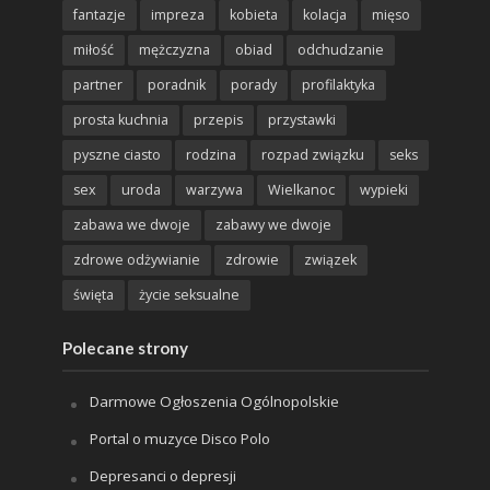
fantazje
impreza
kobieta
kolacja
mięso
miłość
mężczyzna
obiad
odchudzanie
partner
poradnik
porady
profilaktyka
prosta kuchnia
przepis
przystawki
pyszne ciasto
rodzina
rozpad związku
seks
sex
uroda
warzywa
Wielkanoc
wypieki
zabawa we dwoje
zabawy we dwoje
zdrowe odżywianie
zdrowie
związek
święta
życie seksualne
Polecane strony
Darmowe Ogłoszenia Ogólnopolskie
Portal o muzyce Disco Polo
Depresanci o depresji