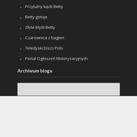
Przytulny kącik Betty
Betty gotuje
Złote Myśli Betty
Czarownica z bagien
Teledyski Disco Polo
Portal Ogłoszeń Motoryzacyjnych
Archiwum bloga
Archiwum
bloga
Copyright © 2017. Wykonanie:
DoktorKomputerStudio
.
Dumnie wspierane przez:
WordPress
.