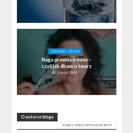
ZDROWIE I URODA
Naga prawda o mnie –
czyli jak dbam o twarz
3 lipca 2020
O autorce bloga
ZOBACZ WIĘCEJ ARTYKUŁÓW BETTY