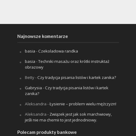
Najnowsze komentarze
basia
-
Czekoladowa randka
basia
-
Techniki masażu oraz krótki instruktaż
obrazowy
Betty
-
Czy tradycja pisania listów i kartek zanika?
Gabrysia
-
Czy tradycja pisania listów i kartek
zanika?
Aleksandra
-
Łysienie – problem wielu mężczyzn!
Aleksandra
-
Związek jest jak sok marchwiowy,
jeśli nie ma chemii to jest jednodniowy.
Polecam produkty bankowe