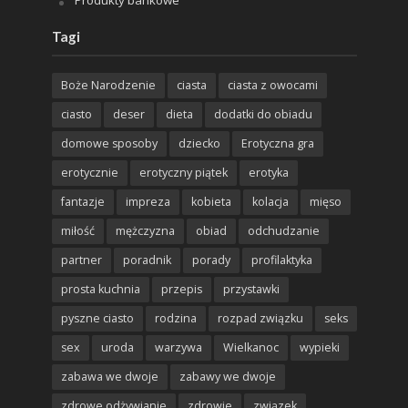
Produkty bankowe
Tagi
Boże Narodzenie
ciasta
ciasta z owocami
ciasto
deser
dieta
dodatki do obiadu
domowe sposoby
dziecko
Erotyczna gra
erotycznie
erotyczny piątek
erotyka
fantazje
impreza
kobieta
kolacja
mięso
miłość
mężczyzna
obiad
odchudzanie
partner
poradnik
porady
profilaktyka
prosta kuchnia
przepis
przystawki
pyszne ciasto
rodzina
rozpad związku
seks
sex
uroda
warzywa
Wielkanoc
wypieki
zabawa we dwoje
zabawy we dwoje
zdrowe odżywianie
zdrowie
związek