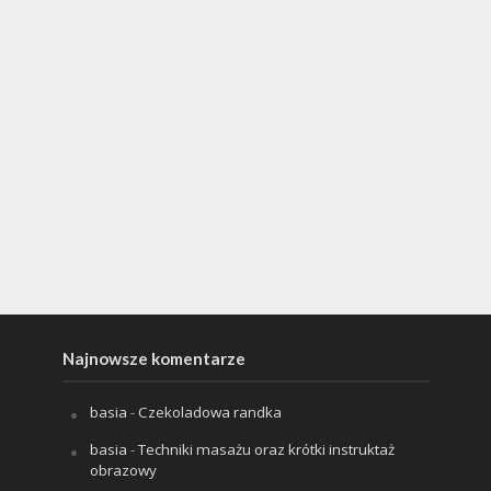
Najnowsze komentarze
basia
-
Czekoladowa randka
basia
-
Techniki masażu oraz krótki instruktaż
obrazowy