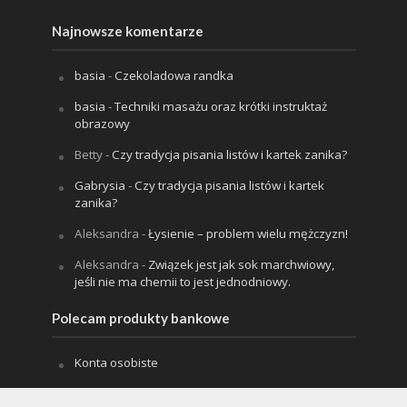
Najnowsze komentarze
basia
-
Czekoladowa randka
basia
-
Techniki masażu oraz krótki instruktaż
obrazowy
Betty
-
Czy tradycja pisania listów i kartek zanika?
Gabrysia
-
Czy tradycja pisania listów i kartek
zanika?
Aleksandra
-
Łysienie – problem wielu mężczyzn!
Aleksandra
-
Związek jest jak sok marchwiowy,
jeśli nie ma chemii to jest jednodniowy.
Polecam produkty bankowe
Konta osobiste
Karty kredytowe