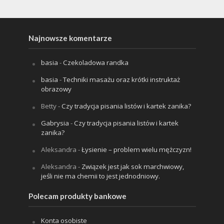
Najnowsze komentarze
basia
-
Czekoladowa randka
basia
-
Techniki masażu oraz krótki instruktaż
obrazowy
Betty
-
Czy tradycja pisania listów i kartek zanika?
Gabrysia
-
Czy tradycja pisania listów i kartek
zanika?
Aleksandra
-
Łysienie – problem wielu mężczyzn!
Aleksandra
-
Związek jest jak sok marchwiowy,
jeśli nie ma chemii to jest jednodniowy.
Polecam produkty bankowe
Konta osobiste