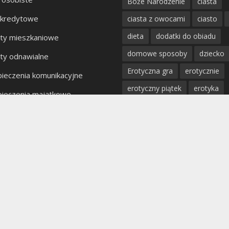
Boże Narodzenie
ciasta
 kredytowe
ciasta z owocami
ciasto
dieta
dodatki do obiadu
ty mieszkaniowe
domowe sposoby
dziecko
ty odnawialne
Erotyczna gra
erotycznie
ieczenia komunikacyjne
erotyczny piątek
erotyka
ieczenia majątkowe
fantazje
impreza
kobiet
kty bankowe
kolacja
mięso
miłość
mężczyzna
obiad
odchu
partner
poradnik
porady
profilaktyka
prosta kuchnia
przepis
przystawki
pyszn
rodzina
rozpad związku
sex
uroda
warzywa
W