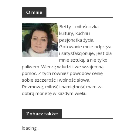
O mnie
Betty - miłośniczka
kultury, kuchni i
pasjonatka życia.
Gotowanie mnie odpręża
i satysfakcjonuje, jest dla
mnie sztuką, a nie tylko
paliwem. Wierzę w ludzi i we wzajemną
pomoc. Z tych również powodów cenię
sobie szczerość i wolność słowa.
Rozmowę, miłość i namiętność mam za
dobrą monetę w każdym wieku.
Zobacz także:
loading...