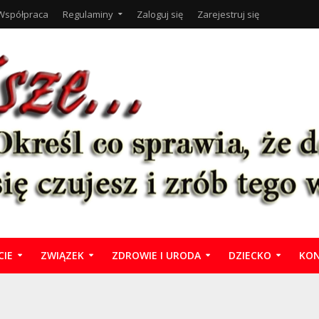
Współpraca
Regulaminy
Zaloguj się
Zarejestruj się
CIE
ZWIĄZEK
ZDROWIE I URODA
DZIECKO
KON