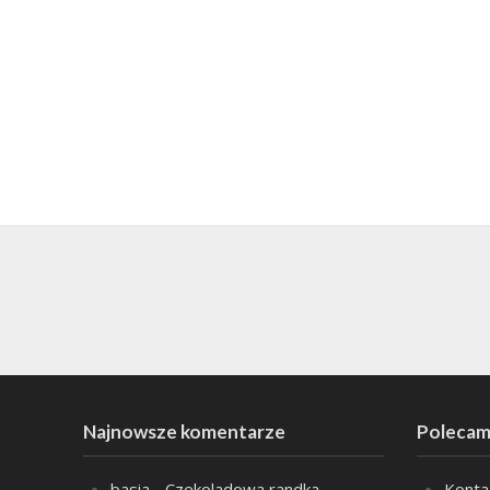
Najnowsze komentarze
Polecam
basia
-
Czekoladowa randka
Konta