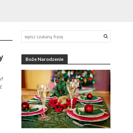
y
Boże Narodzenie
y?
ć