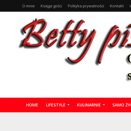
O mnie
Księga gości
Polityka prywatności
Kontakt
HOME
LIFESTYLE
KULINARNIE
SAMO ŻY