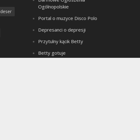
Ogólnopolskie
deser
Portal o muzyce Disco Polo
Depresanci o depresji
Przytulny kącik Betty
Betty gotuje
Złote Myśli Betty
a
Czarownica z bagien
dzanie
Teledyski Disco Polo
Portal Ogłoszeń Motoryzacyjnych
e ciasto
Archiwum bloga
seks
Archiwum
ielkanoc