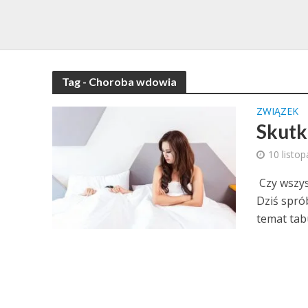
Tag - Choroba wdowia
ZWIĄZEK
Skutk
10 listo
Czy wszys
Dziś spró
temat tabu