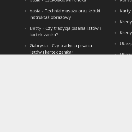
basia
-
Techniki masażu oraz krótki
Karty
instruktaż obrazowy
Kredy
Betty
-
Czy tradycja pisania listów i
Kredy
kartek zanika?
Ubezp
Gabrysia
-
Czy tradycja pisania
listów i kartek zanika?
Ubezp
Aleksandra
-
Łysienie – problem
Produ
wielu mężczyzn!
Aleksandra
-
Związek jest jak sok
marchwiowy, jeśli nie ma chemii to
jest jednodniowy.