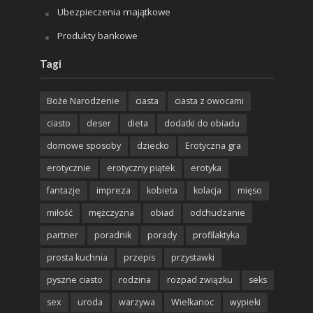
Ubezpieczenia majątkowe
Produkty bankowe
Tagi
Boże Narodzenie
ciasta
ciasta z owocami
ciasto
deser
dieta
dodatki do obiadu
domowe sposoby
dziecko
Erotyczna gra
erotycznie
erotyczny piątek
erotyka
fantazje
impreza
kobieta
kolacja
mięso
miłość
mężczyzna
obiad
odchudzanie
partner
poradnik
porady
profilaktyka
prosta kuchnia
przepis
przystawki
pyszne ciasto
rodzina
rozpad związku
seks
sex
uroda
warzywa
Wielkanoc
wypieki