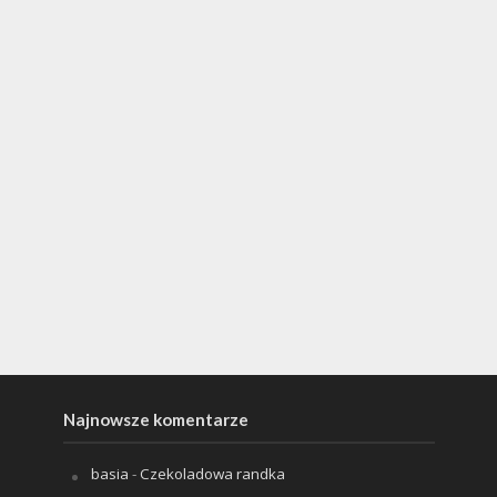
Najnowsze komentarze
basia
-
Czekoladowa randka