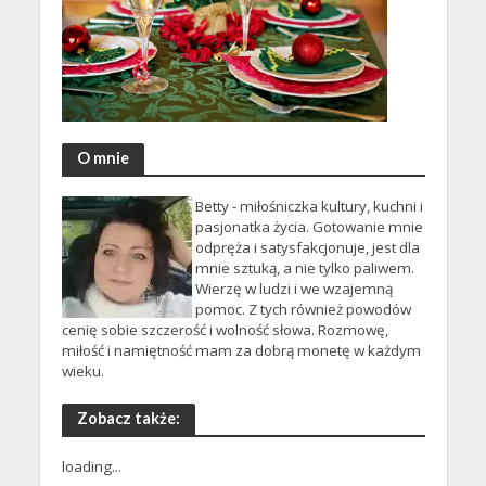
O mnie
Betty - miłośniczka kultury, kuchni i
pasjonatka życia. Gotowanie mnie
odpręża i satysfakcjonuje, jest dla
mnie sztuką, a nie tylko paliwem.
Wierzę w ludzi i we wzajemną
pomoc. Z tych również powodów
cenię sobie szczerość i wolność słowa. Rozmowę,
miłość i namiętność mam za dobrą monetę w każdym
wieku.
Zobacz także:
loading...