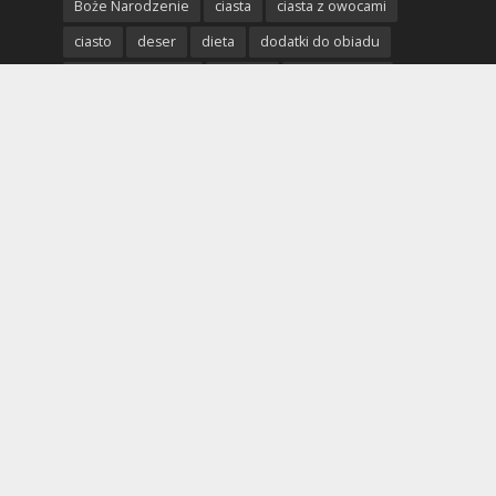
Boże Narodzenie
ciasta
ciasta z owocami
ciasto
deser
dieta
dodatki do obiadu
domowe sposoby
dziecko
Erotyczna gra
erotycznie
erotyczny piątek
erotyka
fantazje
impreza
kobieta
kolacja
mięso
miłość
mężczyzna
obiad
odchudzanie
partner
poradnik
porady
profilaktyka
prosta kuchnia
przepis
przystawki
pyszne ciasto
rodzina
rozpad związku
seks
sex
uroda
warzywa
Wielkanoc
wypieki
zabawa we dwoje
zabawy we dwoje
zdrowe odżywianie
zdrowie
związek
święta
życie seksualne
Polecane strony