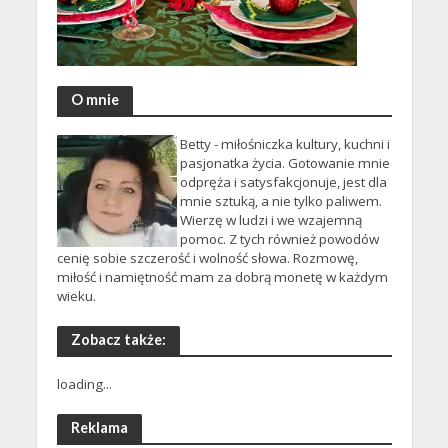
O mnie
Betty - miłośniczka kultury, kuchni i
pasjonatka życia. Gotowanie mnie
odpręża i satysfakcjonuje, jest dla
mnie sztuką, a nie tylko paliwem.
Wierzę w ludzi i we wzajemną
pomoc. Z tych również powodów
cenię sobie szczerość i wolność słowa. Rozmowę,
miłość i namiętność mam za dobrą monetę w każdym
wieku.
Zobacz także:
loading...
Reklama