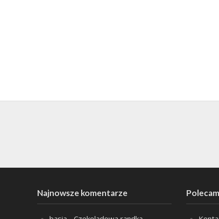
Najnowsze komentarze
Polecam
basia
-
Czekoladowa randka
Konta