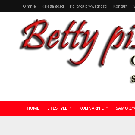
O mnie
Księga gości
Polityka prywatności
Kontakt
HOME
LIFESTYLE
KULINARNIE
SAMO ŻY