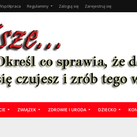
Współpraca
Regulaminy
Zaloguj się
Zarejestruj się
CIE
ZWIĄZEK
ZDROWIE I URODA
DZIECKO
KON