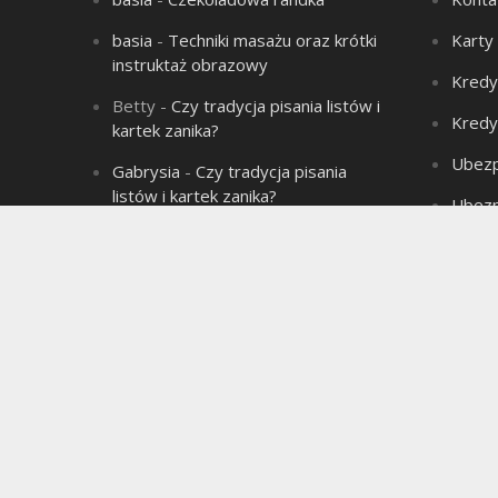
basia
-
Techniki masażu oraz krótki
Karty
instruktaż obrazowy
Kredy
Betty
-
Czy tradycja pisania listów i
Kredy
kartek zanika?
Ubezp
Gabrysia
-
Czy tradycja pisania
listów i kartek zanika?
Ubezp
Aleksandra
-
Łysienie – problem
Produ
wielu mężczyzn!
Aleksandra
-
Związek jest jak sok
marchwiowy, jeśli nie ma chemii to
jest jednodniowy.