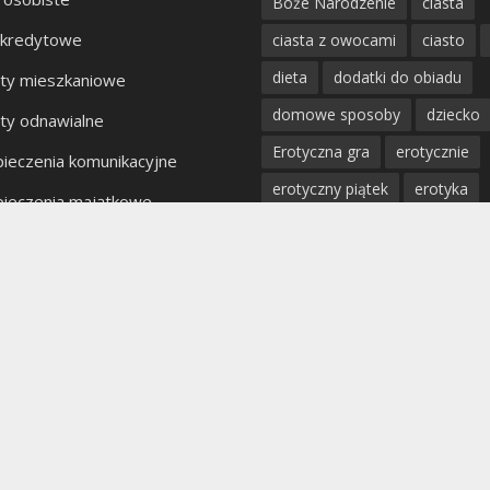
Boże Narodzenie
ciasta
 kredytowe
ciasta z owocami
ciasto
dieta
dodatki do obiadu
ty mieszkaniowe
domowe sposoby
dziecko
ty odnawialne
Erotyczna gra
erotycznie
ieczenia komunikacyjne
erotyczny piątek
erotyka
ieczenia majątkowe
fantazje
impreza
kobiet
kty bankowe
kolacja
mięso
miłość
mężczyzna
obiad
odchu
partner
poradnik
porady
profilaktyka
prosta kuchnia
przepis
przystawki
pyszn
rodzina
rozpad związku
sex
uroda
warzywa
W