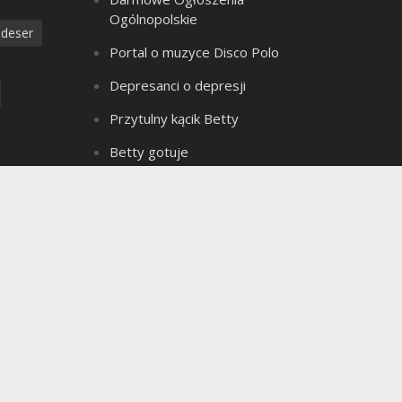
Ogólnopolskie
deser
Portal o muzyce Disco Polo
Depresanci o depresji
Przytulny kącik Betty
Betty gotuje
Złote Myśli Betty
a
Czarownica z bagien
dzanie
Teledyski Disco Polo
Portal Ogłoszeń Motoryzacyjnych
e ciasto
Archiwum bloga
seks
Archiwum
ielkanoc