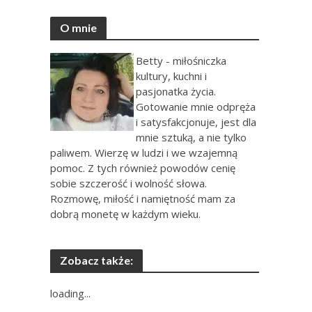
O mnie
Betty - miłośniczka
kultury, kuchni i
pasjonatka życia.
Gotowanie mnie odpręża
i satysfakcjonuje, jest dla
mnie sztuką, a nie tylko
paliwem. Wierzę w ludzi i we wzajemną
pomoc. Z tych również powodów cenię
sobie szczerość i wolność słowa.
Rozmowę, miłość i namiętność mam za
dobrą monetę w każdym wieku.
Zobacz także:
loading...