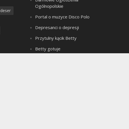
Ogólnopolskie
deser
Portal o muzyce Disco Polo
Depresanci o depresji
Przytulny kącik Betty
Betty gotuje
Złote Myśli Betty
a
Czarownica z bagien
dzanie
Teledyski Disco Polo
Portal Ogłoszeń Motoryzacyjnych
e ciasto
Archiwum bloga
seks
Archiwum
ielkanoc