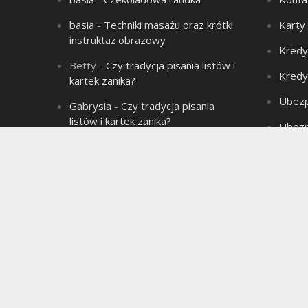
basia
-
Techniki masażu oraz krótki
Karty
instruktaż obrazowy
Kredy
Betty
-
Czy tradycja pisania listów i
Kredy
kartek zanika?
Ubezp
Gabrysia
-
Czy tradycja pisania
listów i kartek zanika?
Ubezp
Aleksandra
-
Łysienie – problem
Produ
wielu mężczyzn!
Aleksandra
-
Związek jest jak sok
marchwiowy, jeśli nie ma chemii to
jest jednodniowy.