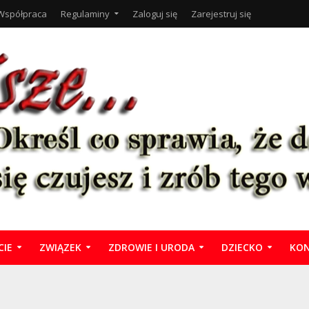
Współpraca
Regulaminy
Zaloguj się
Zarejestruj się
CIE
ZWIĄZEK
ZDROWIE I URODA
DZIECKO
KON