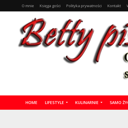
O mnie
Księga gości
Polityka prywatności
Kontakt
HOME
LIFESTYLE
KULINARNIE
SAMO ŻY