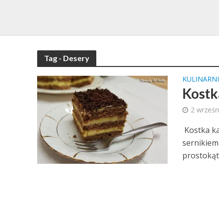
Tag - Desery
KULINARNI
Kostk
2 wrześn
Kostka k
sernikiem
prostokątn