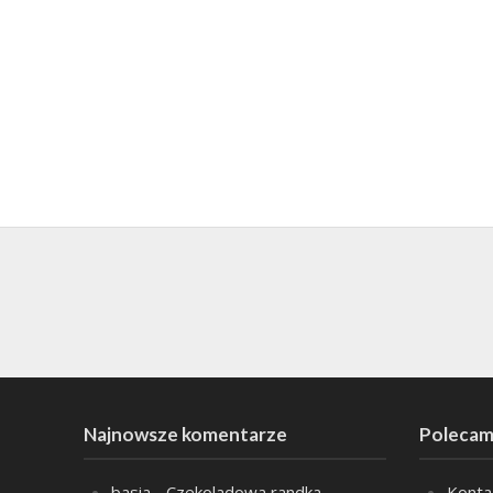
Najnowsze komentarze
Polecam
basia
-
Czekoladowa randka
Konta