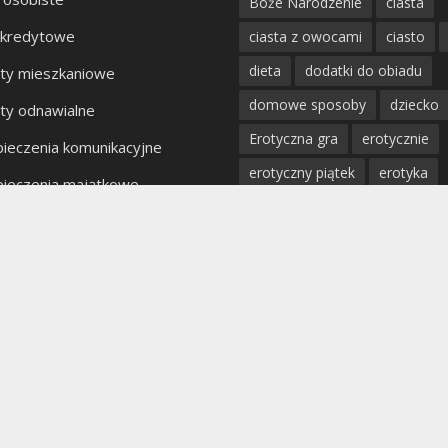
Boże Narodzenie
ciasta
 kredytowe
ciasta z owocami
ciasto
dieta
dodatki do obiadu
ty mieszkaniowe
domowe sposoby
dziecko
ty odnawialne
Erotyczna gra
erotycznie
ieczenia komunikacyjne
erotyczny piątek
erotyka
ieczenia majątkowe
fantazje
impreza
kobiet
kty bankowe
kolacja
mięso
miłość
mężczyzna
obiad
odchu
partner
poradnik
porady
profilaktyka
prosta kuchnia
przepis
przystawki
pyszn
rodzina
rozpad związku
sex
uroda
warzywa
W