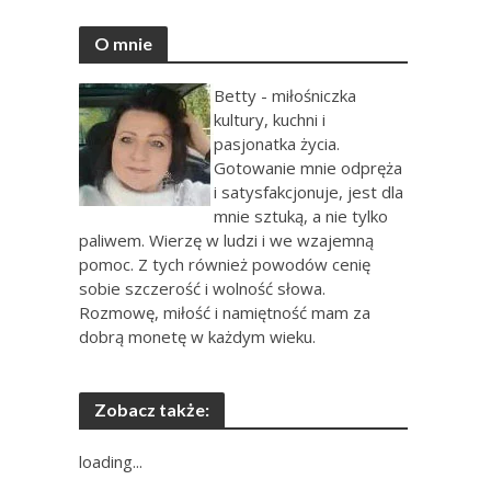
O mnie
Betty - miłośniczka
kultury, kuchni i
pasjonatka życia.
Gotowanie mnie odpręża
i satysfakcjonuje, jest dla
mnie sztuką, a nie tylko
paliwem. Wierzę w ludzi i we wzajemną
pomoc. Z tych również powodów cenię
sobie szczerość i wolność słowa.
Rozmowę, miłość i namiętność mam za
dobrą monetę w każdym wieku.
Zobacz także:
loading...