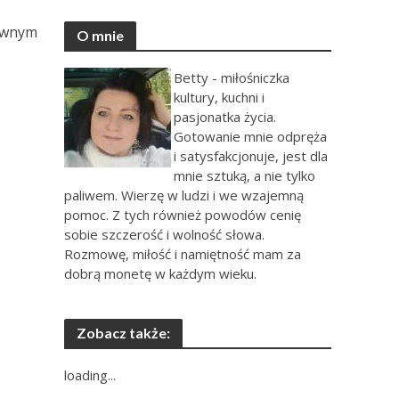
pewnym
O mnie
Betty - miłośniczka
kultury, kuchni i
pasjonatka życia.
Gotowanie mnie odpręża
i satysfakcjonuje, jest dla
mnie sztuką, a nie tylko
paliwem. Wierzę w ludzi i we wzajemną
pomoc. Z tych również powodów cenię
sobie szczerość i wolność słowa.
Rozmowę, miłość i namiętność mam za
dobrą monetę w każdym wieku.
Zobacz także:
loading...