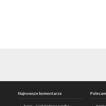
Najnowsze komentarze
Polecam
basia
-
Czekoladowa randka
Konta