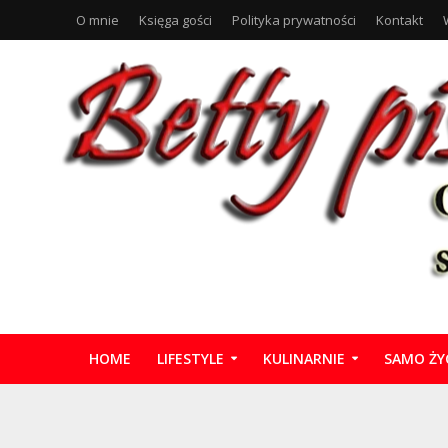
O mnie
Księga gości
Polityka prywatności
Kontakt
HOME
LIFESTYLE
KULINARNIE
SAMO ŻY