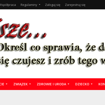
Współpraca
Regulaminy
Zaloguj się
Zarejestruj się
CIE
ZWIĄZEK
ZDROWIE I URODA
DZIECKO
KON