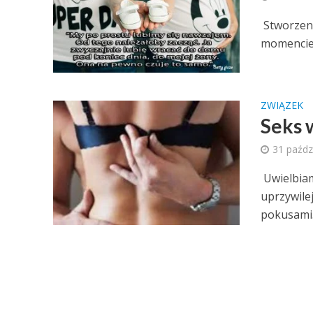
Stworzeni
momencie s
ZWIĄZEK
Seks 
31 paźdz
Uwielbiam 
uprzywile
pokusami.