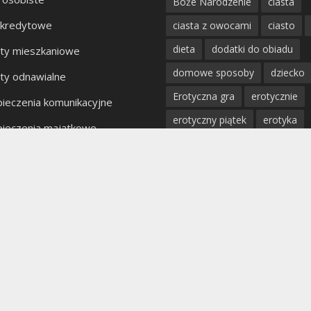
Boże Narodzenie
ciasta
 kredytowe
ciasta z owocami
ciasto
dieta
dodatki do obiadu
ty mieszkaniowe
domowe sposoby
dziecko
ty odnawialne
Erotyczna gra
erotycznie
ieczenia komunikacyjne
erotyczny piątek
erotyka
ieczenia majątkowe
fantazje
impreza
kobiet
kty bankowe
kolacja
mięso
miłość
mężczyzna
obiad
odchu
partner
poradnik
porady
profilaktyka
prosta kuchnia
przepis
przystawki
pyszn
rodzina
rozpad związku
sex
uroda
warzywa
W