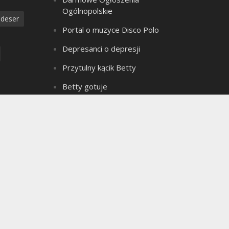
Ogólnopolskie
deser
Portal o muzyce Disco Polo
Depresanci o depresji
Przytulny kącik Betty
Betty gotuje
Złote Myśli Betty
a
Czarownica z bagien
dzanie
Teledyski Disco Polo
Portal Ogłoszeń Motoryzacyjnych
e ciasto
Archiwum bloga
seks
Archiwum
ielkanoc