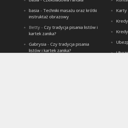
basia
-
Techniki masażu oraz krótki
Karty
instruktaż obrazowy
Kredy
Betty
-
Czy tradycja pisania listów i
Kredy
kartek zanika?
Ubezp
Gabrysia
-
Czy tradycja pisania
listów i kartek zanika?
Ubezp
Aleksandra
-
Łysienie – problem
Produ
wielu mężczyzn!
Aleksandra
-
Związek jest jak sok
marchwiowy, jeśli nie ma chemii to
jest jednodniowy.