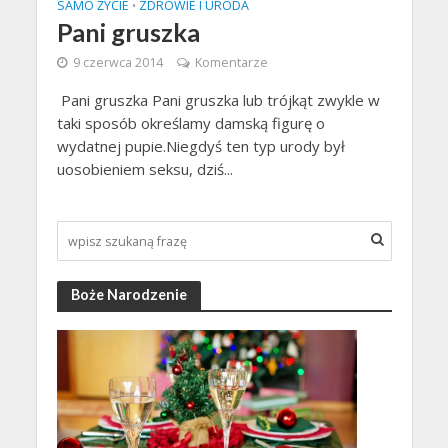
SAMO ŻYCIE
ZDROWIE I URODA
•
Pani gruszka
9 czerwca 2014
Komentarze
Pani gruszka Pani gruszka lub trójkąt zwykle w
taki sposób określamy damską figurę o
wydatnej pupie.Niegdyś ten typ urody był
uosobieniem seksu, dziś...
Boże Narodzenie