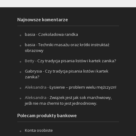
Najnowsze komentarze
basia
-
Czekoladowa randka
basia
-
Techniki masażu oraz krótki instruktaż
obrazowy
Betty
-
Czy tradycja pisania listów i kartek zanika?
Gabrysia
-
Czy tradycja pisania listów i kartek
zanika?
Aleksandra
-
Łysienie – problem wielu mężczyzn!
Aleksandra
-
Związek jest jak sok marchwiowy,
jeśli nie ma chemii to jest jednodniowy.
Polecam produkty bankowe
Konta osobiste