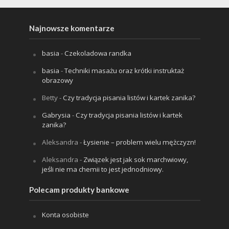
Najnowsze komentarze
basia
-
Czekoladowa randka
basia
-
Techniki masażu oraz krótki instruktaż
obrazowy
Betty
-
Czy tradycja pisania listów i kartek zanika?
Gabrysia
-
Czy tradycja pisania listów i kartek
zanika?
Aleksandra
-
Łysienie – problem wielu mężczyzn!
Aleksandra
-
Związek jest jak sok marchwiowy,
jeśli nie ma chemii to jest jednodniowy.
Polecam produkty bankowe
Konta osobiste