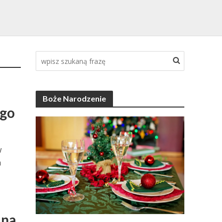
Boże Narodzenie
ego
w
a
 na