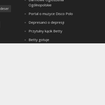
Ogólnopolskie
deser
Portal o muzyce Disco Polo
Depresanci o depresji
Przytulny kącik Betty
Betty gotuje
Złote Myśli Betty
a
Czarownica z bagien
dzanie
Teledyski Disco Polo
Portal Ogłoszeń Motoryzacyjnych
e ciasto
Archiwum bloga
seks
Archiwum
ielkanoc