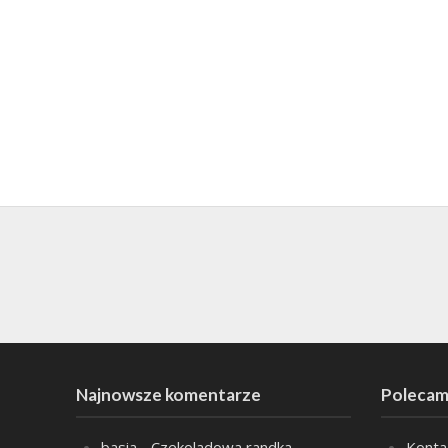
Najnowsze komentarze
Polecam
basia
-
Czekoladowa randka
Konta