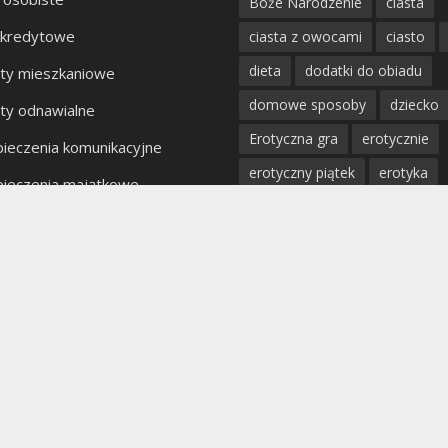
Boże Narodzenie
ciasta
 kredytowe
ciasta z owocami
ciasto
dieta
dodatki do obiadu
ty mieszkaniowe
domowe sposoby
dziecko
ty odnawialne
Erotyczna gra
erotycznie
ieczenia komunikacyjne
erotyczny piątek
erotyka
ieczenia majątkowe
fantazje
impreza
kobiet
kty bankowe
kolacja
mięso
miłość
mężczyzna
obiad
odchu
partner
poradnik
porady
profilaktyka
prosta kuchnia
przepis
przystawki
pyszn
rodzina
rozpad związku
sex
uroda
warzywa
W