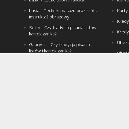
basia
-
Techniki masażu oraz krótki
Karty
instruktaż obrazowy
Kredy
Betty
-
Czy tradycja pisania listów i
Kredy
kartek zanika?
Ubezp
Gabrysia
-
Czy tradycja pisania
listów i kartek zanika?
Ubezp
Aleksandra
-
Łysienie – problem
Produ
wielu mężczyzn!
Aleksandra
-
Związek jest jak sok
marchwiowy, jeśli nie ma chemii to
jest jednodniowy.