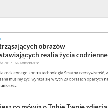
E
trząsających obrazów
stawiających realia życia codzienn
ada 2017
Komentarze
cia codziennego kontra technologia Smutna rzeczywistość, 
asami musimy żyć, wyraża się w tych 20 obrazach opartych n
umorze...
iesz co mówią o Tobie Twoje zdjęcia