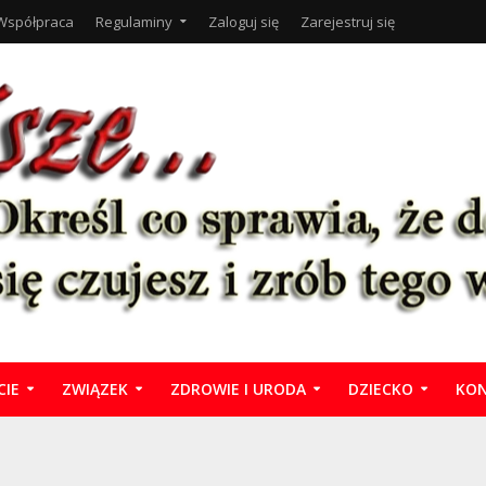
Współpraca
Regulaminy
Zaloguj się
Zarejestruj się
CIE
ZWIĄZEK
ZDROWIE I URODA
DZIECKO
KON