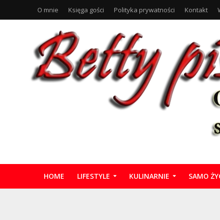
O mnie
Księga gości
Polityka prywatności
Kontakt
HOME
LIFESTYLE
KULINARNIE
SAMO ŻY