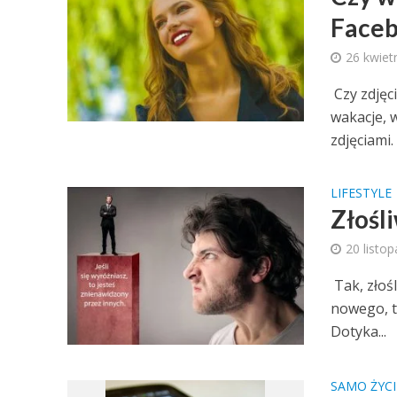
Face
26 kwiet
Czy zdjęc
wakacje, 
zdjęciami. 
LIFESTYLE
Złośl
20 listo
Tak, złośl
nowego, t
Dotyka...
SAMO ŻYCI