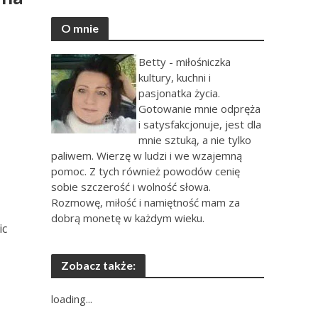
O mnie
Betty - miłośniczka
kultury, kuchni i
pasjonatka życia.
Gotowanie mnie odpręża
i satysfakcjonuje, jest dla
mnie sztuką, a nie tylko
paliwem. Wierzę w ludzi i we wzajemną
pomoc. Z tych również powodów cenię
sobie szczerość i wolność słowa.
Rozmowę, miłość i namiętność mam za
dobrą monetę w każdym wieku.
ic
Zobacz także:
loading...