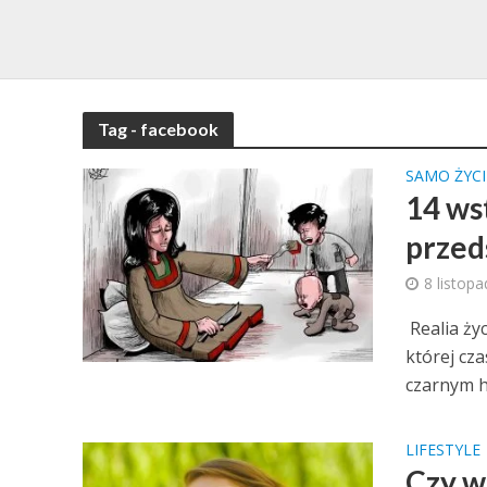
Tag - facebook
SAMO ŻYCI
14 ws
przed
8 listop
Realia ży
której cz
czarnym h
LIFESTYLE
Czy w