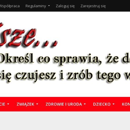
Współpraca
Regulaminy
Zaloguj się
Zarejestruj się
CIE
ZWIĄZEK
ZDROWIE I URODA
DZIECKO
KON