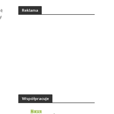
ną
Reklama
y
Współpracuje