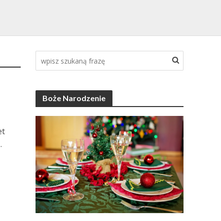
Boże Narodzenie
et
.