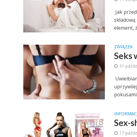
Jak przed
składową 
element, że
ZWIĄZEK
Seks 
31 paźdz
Uwielbiam 
uprzywile
pokusami.
INFORMAC
Sex-s
17 paźdz