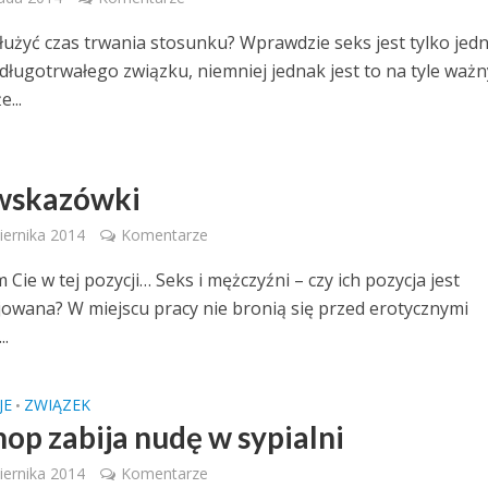
łużyć czas trwania stosunku? Wprawdzie seks jest tylko jed
długotrwałego związku, niemniej jednak jest to na tyle ważn
...
wskazówki
iernika 2014
Komentarze
Cie w tej pozycji… Seks i mężczyźni – czy ich pozycja jest
jowana? W miejscu pracy nie bronią się przed erotycznymi
..
JE
ZWIĄZEK
•
hop zabija nudę w sypialni
iernika 2014
Komentarze