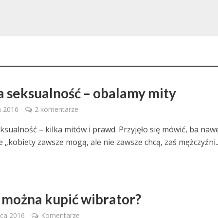
 seksualność – obalamy mity
a 2016
2 komentarze
sualność – kilka mitów i prawd. Przyjęło się mówić, ba naw
e „kobiety zawsze mogą, ale nie zawsze chcą, zaś mężczyźni..
 można kupić wibrator?
wca 2016
Komentarze