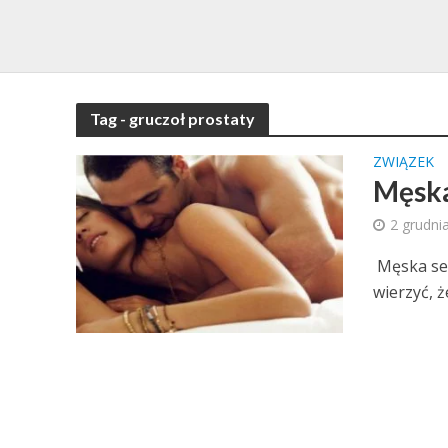
Tag - gruczoł prostaty
ZWIĄZEK
Męska
2 grudni
Męska sek
wierzyć, ż