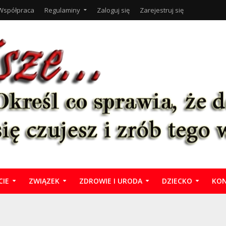
Współpraca
Regulaminy
Zaloguj się
Zarejestruj się
CIE
ZWIĄZEK
ZDROWIE I URODA
DZIECKO
KON