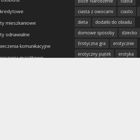
Boże Narodzenie
ciasta
 kredytowe
ciasta z owocami
ciasto
dieta
dodatki do obiadu
ty mieszkaniowe
domowe sposoby
dziecko
ty odnawialne
Erotyczna gra
erotycznie
ieczenia komunikacyjne
erotyczny piątek
erotyka
ieczenia majątkowe
fantazje
impreza
kobiet
kty bankowe
kolacja
mięso
miłość
mężczyzna
obiad
odchu
partner
poradnik
porady
profilaktyka
prosta kuchnia
przepis
przystawki
pyszn
rodzina
rozpad związku
sex
uroda
warzywa
W