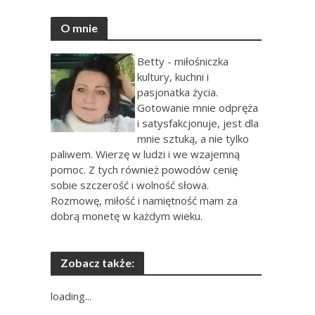
O mnie
Betty - miłośniczka
kultury, kuchni i
pasjonatka życia.
Gotowanie mnie odpręża
i satysfakcjonuje, jest dla
mnie sztuką, a nie tylko
paliwem. Wierzę w ludzi i we wzajemną
pomoc. Z tych również powodów cenię
sobie szczerość i wolność słowa.
Rozmowę, miłość i namiętność mam za
dobrą monetę w każdym wieku.
Zobacz także:
loading...