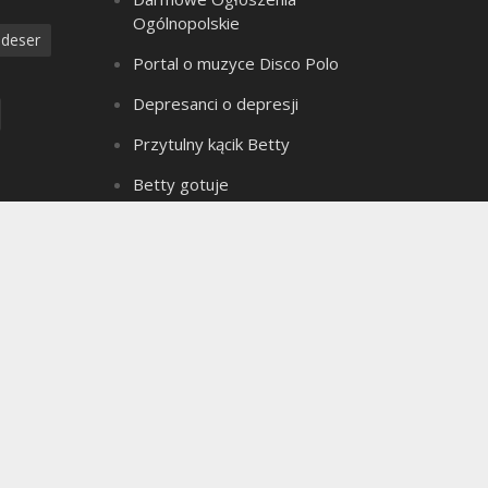
Ogólnopolskie
deser
Portal o muzyce Disco Polo
Depresanci o depresji
Przytulny kącik Betty
Betty gotuje
Złote Myśli Betty
a
Czarownica z bagien
dzanie
Teledyski Disco Polo
Portal Ogłoszeń Motoryzacyjnych
e ciasto
Archiwum bloga
seks
Archiwum
ielkanoc