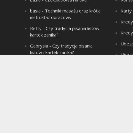
basia
-
Techniki masażu oraz krótki
Karty
instruktaż obrazowy
Kredy
Betty
-
Czy tradycja pisania listów i
Kredy
kartek zanika?
Ubezp
Gabrysia
-
Czy tradycja pisania
listów i kartek zanika?
Ubezp
Aleksandra
-
Łysienie – problem
Produ
wielu mężczyzn!
Aleksandra
-
Związek jest jak sok
marchwiowy, jeśli nie ma chemii to
jest jednodniowy.