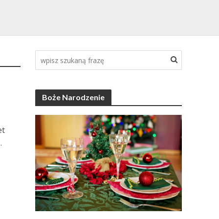
Boże Narodzenie
et
.