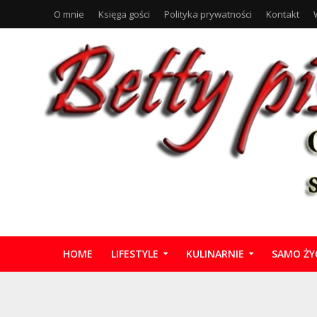
O mnie
Księga gości
Polityka prywatności
Kontakt
HOME
LIFESTYLE
KULINARNIE
SAMO ŻY