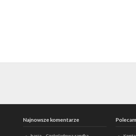
Najnowsze komentarze
Polecam
basia
-
Czekoladowa randka
Konta