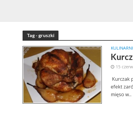
Tag - gruszki
KULINARNI
Kurcz
15 czer
Kurczak p
efekt zar
mięso w...