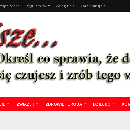
Współpraca
Regulaminy
Zaloguj się
Zarejestruj się
CIE
ZWIĄZEK
ZDROWIE I URODA
DZIECKO
KON