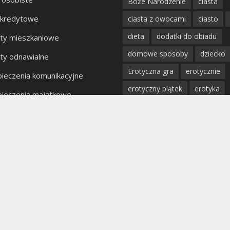
Boże Narodzenie
ciasta
 kredytowe
ciasta z owocami
ciasto
dieta
dodatki do obiadu
ty mieszkaniowe
domowe sposoby
dziecko
ty odnawialne
Erotyczna gra
erotycznie
ieczenia komunikacyjne
erotyczny piątek
erotyka
ieczenia majątkowe
fantazje
impreza
kobiet
kty bankowe
kolacja
mięso
miłość
mężczyzna
obiad
odchu
partner
poradnik
porady
profilaktyka
prosta kuchnia
przepis
przystawki
pyszn
rodzina
rozpad związku
sex
uroda
warzywa
W