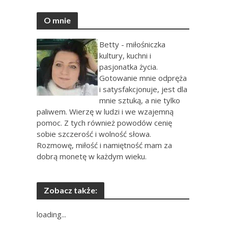
O mnie
Betty - miłośniczka
kultury, kuchni i
pasjonatka życia.
Gotowanie mnie odpręża
i satysfakcjonuje, jest dla
mnie sztuką, a nie tylko
paliwem. Wierzę w ludzi i we wzajemną
pomoc. Z tych również powodów cenię
sobie szczerość i wolność słowa.
Rozmowę, miłość i namiętność mam za
dobrą monetę w każdym wieku.
Zobacz także:
loading...