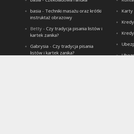
basia
-
Techniki masażu oraz krótki
Karty
instruktaż obrazowy
Kredy
Betty
-
Czy tradycja pisania listów i
Kredy
kartek zanika?
Ubezp
Gabrysia
-
Czy tradycja pisania
listów i kartek zanika?
Ubezp
Aleksandra
-
Łysienie – problem
Produ
wielu mężczyzn!
Aleksandra
-
Związek jest jak sok
marchwiowy, jeśli nie ma chemii to
jest jednodniowy.