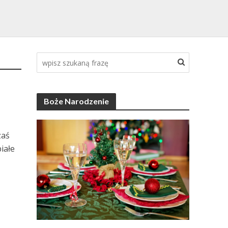
Boże Narodzenie
zaś
iałe