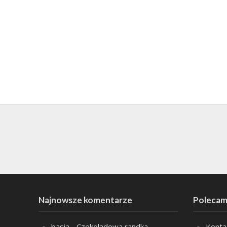
Najnowsze komentarze
Polecam
basia
-
Czekoladowa randka
Konta