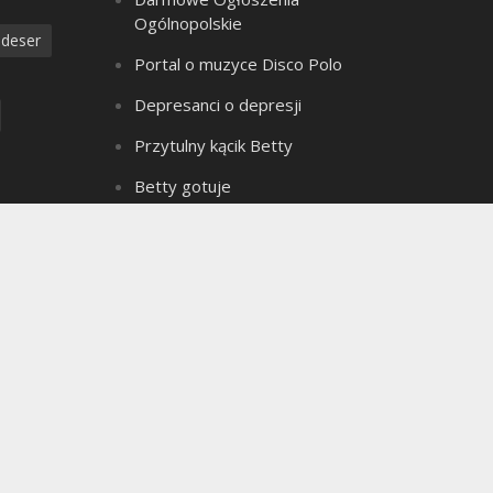
Ogólnopolskie
deser
Portal o muzyce Disco Polo
Depresanci o depresji
Przytulny kącik Betty
Betty gotuje
Złote Myśli Betty
a
Czarownica z bagien
dzanie
Teledyski Disco Polo
Portal Ogłoszeń Motoryzacyjnych
e ciasto
Archiwum bloga
seks
Archiwum
ielkanoc