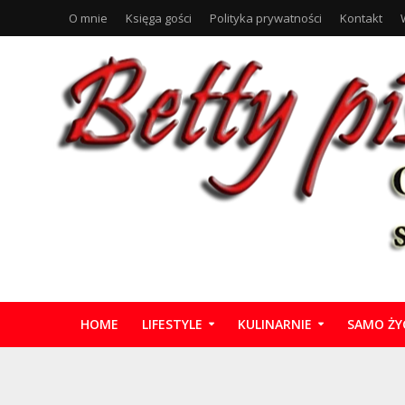
O mnie
Księga gości
Polityka prywatności
Kontakt
HOME
LIFESTYLE
KULINARNIE
SAMO ŻY