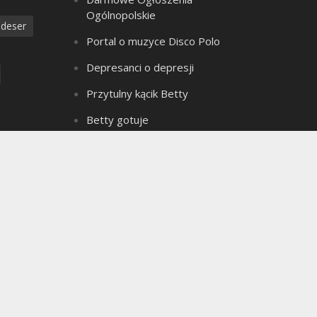
Ogólnopolskie
deser
Portal o muzyce Disco Polo
Depresanci o depresji
Przytulny kącik Betty
Betty gotuje
Złote Myśli Betty
a
Czarownica z bagien
dzanie
Teledyski Disco Polo
Portal Ogłoszeń Motoryzacyjnych
e ciasto
Archiwum bloga
seks
Archiwum
ielkanoc