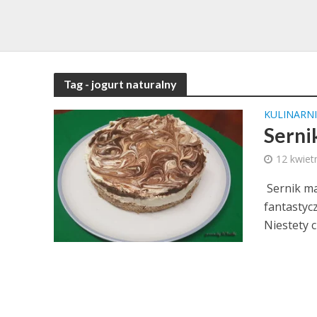
Tag - jogurt naturalny
KULINARNI
Serni
12 kwiet
Sernik m
fantastyc
Niestety c