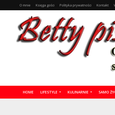
O mnie
Księga gości
Polityka prywatności
Kontakt
HOME
LIFESTYLE
KULINARNIE
SAMO ŻY