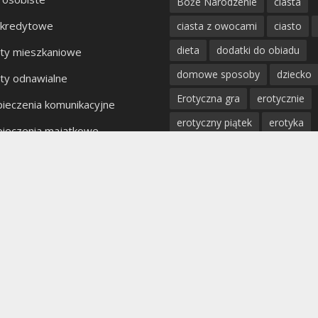
Boże Narodzenie
ciasta
 kredytowe
ciasta z owocami
ciasto
dieta
dodatki do obiadu
ty mieszkaniowe
domowe sposoby
dziecko
ty odnawialne
Erotyczna gra
erotycznie
ieczenia komunikacyjne
erotyczny piątek
erotyka
ieczenia majątkowe
fantazje
impreza
kobiet
kty bankowe
kolacja
mięso
miłość
mężczyzna
obiad
odchu
partner
poradnik
porady
profilaktyka
prosta kuchnia
przepis
przystawki
pyszn
rodzina
rozpad związku
sex
uroda
warzywa
W