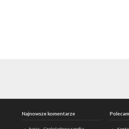
Najnowsze komentarze
Polecam
basia
-
Czekoladowa randka
Konta