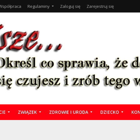
Współpraca
Regulaminy
Zaloguj się
Zarejestruj się
CIE
ZWIĄZEK
ZDROWIE I URODA
DZIECKO
KON