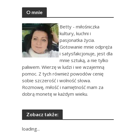
O mnie
Betty - miłośniczka
kultury, kuchni i
pasjonatka życia.
Gotowanie mnie odpręża
i satysfakcjonuje, jest dla
mnie sztuką, a nie tylko
paliwem. Wierzę w ludzi i we wzajemną
pomoc. Z tych również powodów cenię
sobie szczerość i wolność słowa.
Rozmowę, miłość i namiętność mam za
dobrą monetę w każdym wieku.
Zobacz także:
loading...