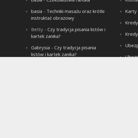
basia
-
Techniki masażu oraz krótki
Karty
instruktaż obrazowy
Kredy
Betty
-
Czy tradycja pisania listów i
Kredy
kartek zanika?
Ubezp
Gabrysia
-
Czy tradycja pisania
listów i kartek zanika?
Ubezp
Aleksandra
-
Łysienie – problem
Produ
wielu mężczyzn!
Aleksandra
-
Związek jest jak sok
marchwiowy, jeśli nie ma chemii to
jest jednodniowy.