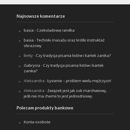
Najnowsze komentarze
basia
-
Czekoladowa randka
basia
-
Techniki masażu oraz krótki instruktaż
obrazowy
Betty
-
Czy tradycja pisania listów i kartek zanika?
Gabrysia
-
Czy tradycja pisania listów i kartek
zanika?
Aleksandra
-
Łysienie – problem wielu mężczyzn!
Aleksandra
-
Związek jest jak sok marchwiowy,
jeśli nie ma chemii to jest jednodniowy.
Polecam produkty bankowe
Konta osobiste