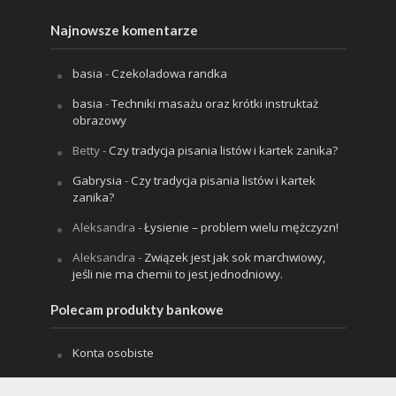
Najnowsze komentarze
basia
-
Czekoladowa randka
basia
-
Techniki masażu oraz krótki instruktaż
obrazowy
Betty
-
Czy tradycja pisania listów i kartek zanika?
Gabrysia
-
Czy tradycja pisania listów i kartek
zanika?
Aleksandra
-
Łysienie – problem wielu mężczyzn!
Aleksandra
-
Związek jest jak sok marchwiowy,
jeśli nie ma chemii to jest jednodniowy.
Polecam produkty bankowe
Konta osobiste
Karty kredytowe