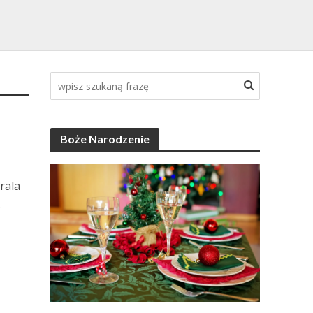
Boże Narodzenie
rala
.