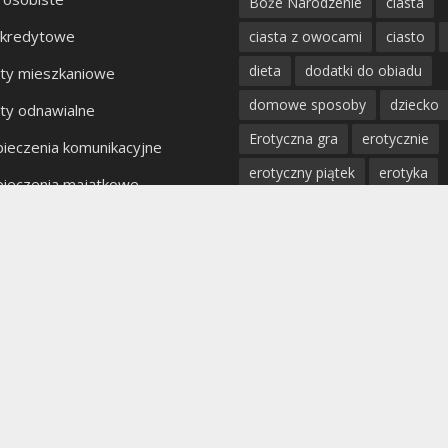
Boże Narodzenie
ciasta
 kredytowe
ciasta z owocami
ciasto
dieta
dodatki do obiadu
ty mieszkaniowe
domowe sposoby
dziecko
ty odnawialne
Erotyczna gra
erotycznie
ieczenia komunikacyjne
erotyczny piątek
erotyka
ieczenia majątkowe
fantazje
impreza
kobiet
kty bankowe
kolacja
mięso
miłość
mężczyzna
obiad
odchu
partner
poradnik
porady
profilaktyka
prosta kuchnia
przepis
przystawki
pyszn
rodzina
rozpad związku
sex
uroda
warzywa
W