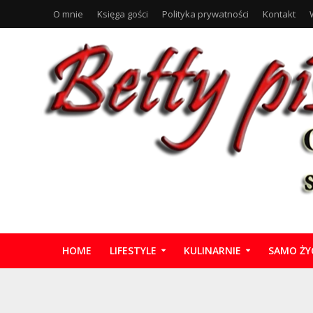
O mnie
Księga gości
Polityka prywatności
Kontakt
HOME
LIFESTYLE
KULINARNIE
SAMO ŻY