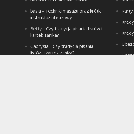
basia
-
Techniki masażu oraz krótki
Karty
instruktaż obrazowy
Kredy
Betty
-
Czy tradycja pisania listów i
Kredy
kartek zanika?
Ubezp
Gabrysia
-
Czy tradycja pisania
listów i kartek zanika?
Ubezp
Aleksandra
-
Łysienie – problem
Produ
wielu mężczyzn!
Aleksandra
-
Związek jest jak sok
marchwiowy, jeśli nie ma chemii to
jest jednodniowy.