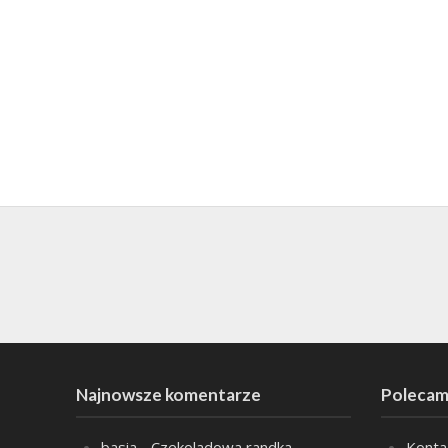
Najnowsze komentarze
Polecam
basia
-
Czekoladowa randka
Konta