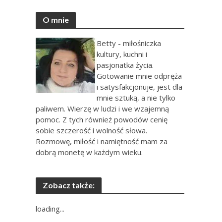
O mnie
Betty - miłośniczka
kultury, kuchni i
pasjonatka życia.
Gotowanie mnie odpręża
i satysfakcjonuje, jest dla
mnie sztuką, a nie tylko
paliwem. Wierzę w ludzi i we wzajemną
pomoc. Z tych również powodów cenię
sobie szczerość i wolność słowa.
Rozmowę, miłość i namiętność mam za
dobrą monetę w każdym wieku.
Zobacz także:
loading...