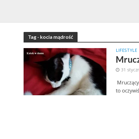
Tag - kocia mądrość
LIFESTYLE
Mrucz
31 stycz
Mruczący 
to oczywiś