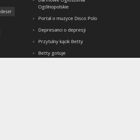
Ogólnopolskie
deser
Portal o muzyce Disco Polo
Depresanci o depresji
Przytulny kącik Betty
Betty gotuje
Złote Myśli Betty
a
Czarownica z bagien
dzanie
Teledyski Disco Polo
Portal Ogłoszeń Motoryzacyjnych
e ciasto
Archiwum bloga
seks
Archiwum
ielkanoc