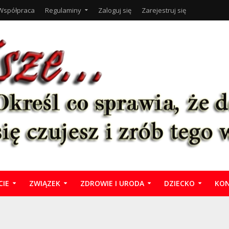
Współpraca
Regulaminy
Zaloguj się
Zarejestruj się
CIE
ZWIĄZEK
ZDROWIE I URODA
DZIECKO
KON