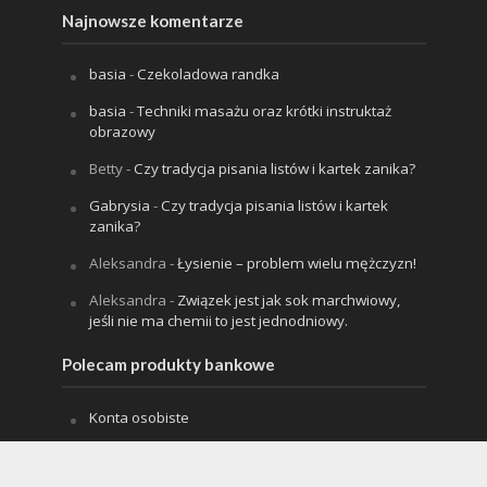
Najnowsze komentarze
basia
-
Czekoladowa randka
basia
-
Techniki masażu oraz krótki instruktaż
obrazowy
Betty
-
Czy tradycja pisania listów i kartek zanika?
Gabrysia
-
Czy tradycja pisania listów i kartek
zanika?
Aleksandra
-
Łysienie – problem wielu mężczyzn!
Aleksandra
-
Związek jest jak sok marchwiowy,
jeśli nie ma chemii to jest jednodniowy.
Polecam produkty bankowe
Konta osobiste
Karty kredytowe