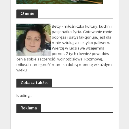
O mnie
Betty - miłośniczka kultury, kuchni i
pasjonatka życia. Gotowanie mnie
odpręża i satysfakcjonuje, jest dla
mnie sztuką, a nie tylko paliwem.
Wierzę w ludzi i we wzajemną
pomoc. Z tych również powodów
cenię sobie szczerość i wolność słowa. Rozmowę,
miłość i namiętność mam za dobrą monetę w każdym
wieku.
Zobacz także:
loading...
Reklama