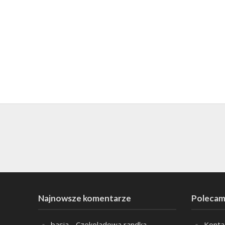
Najnowsze komentarze
Polecam
basia
-
Czekoladowa randka
Konta