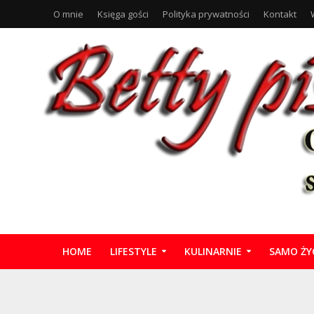
O mnie
Księga gości
Polityka prywatności
Kontakt
HOME
LIFESTYLE
KULINARNIE
SAMO ŻY