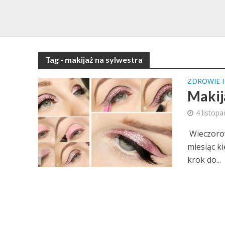
Tag - makijaż na sylwestra
ZDROWIE 
Makij
4 listop
Wieczorow
miesiąc ki
krok do...