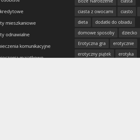
Boże Narodzenie
ciasta
 kredytowe
ciasta z owocami
ciasto
dieta
dodatki do obiadu
ty mieszkaniowe
domowe sposoby
dziecko
ty odnawialne
Erotyczna gra
erotycznie
ieczenia komunikacyjne
erotyczny piątek
erotyka
ieczenia majątkowe
fantazje
impreza
kobiet
kty bankowe
kolacja
mięso
miłość
mężczyzna
obiad
odchu
partner
poradnik
porady
profilaktyka
prosta kuchnia
przepis
przystawki
pyszn
rodzina
rozpad związku
sex
uroda
warzywa
W