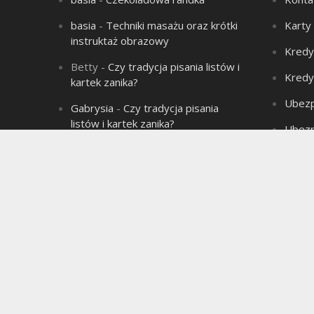
basia
-
Techniki masażu oraz krótki
Karty
instruktaż obrazowy
Kredy
Betty
-
Czy tradycja pisania listów i
Kredy
kartek zanika?
Ubezp
Gabrysia
-
Czy tradycja pisania
listów i kartek zanika?
Ubezp
Aleksandra
-
Łysienie – problem
Produ
wielu mężczyzn!
Aleksandra
-
Związek jest jak sok
marchwiowy, jeśli nie ma chemii to
jest jednodniowy.