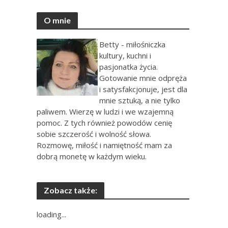
O mnie
Betty - miłośniczka
kultury, kuchni i
pasjonatka życia.
Gotowanie mnie odpręża
i satysfakcjonuje, jest dla
mnie sztuką, a nie tylko
paliwem. Wierzę w ludzi i we wzajemną
pomoc. Z tych również powodów cenię
sobie szczerość i wolność słowa.
Rozmowę, miłość i namiętność mam za
dobrą monetę w każdym wieku.
Zobacz także:
loading...