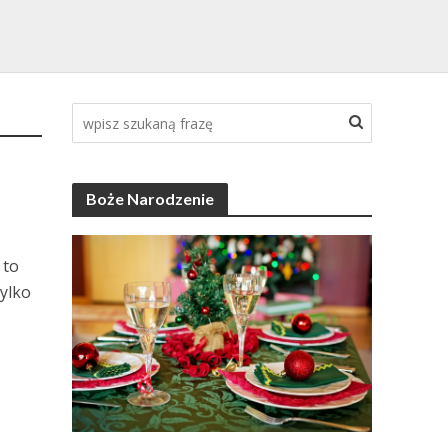
Boże Narodzenie
 to
tylko