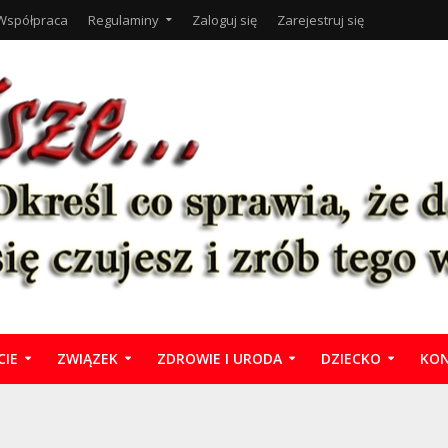
Współpraca
Regulaminy
Zaloguj się
Zarejestruj się
CIE
ZWIĄZEK
ZDROWIE I URODA
DZIECKO
KON