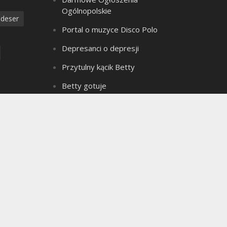
Ogólnopolskie
deser
Portal o muzyce Disco Polo
Depresanci o depresji
Przytulny kącik Betty
Betty gotuje
Złote Myśli Betty
a
Czarownica z bagien
dzanie
Teledyski Disco Polo
Portal Ogłoszeń Motoryzacyjnych
e ciasto
Archiwum bloga
seks
Archiwum
ielkanoc