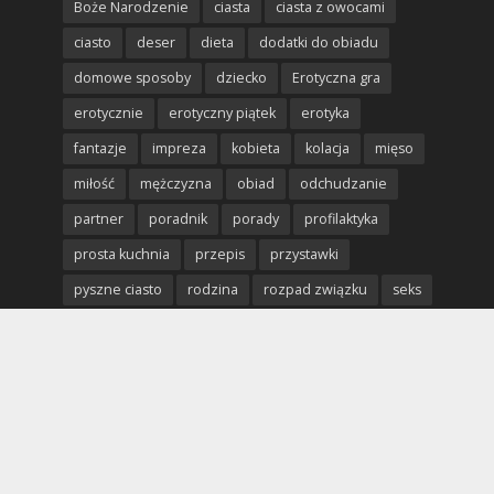
Boże Narodzenie
ciasta
ciasta z owocami
ciasto
deser
dieta
dodatki do obiadu
domowe sposoby
dziecko
Erotyczna gra
erotycznie
erotyczny piątek
erotyka
fantazje
impreza
kobieta
kolacja
mięso
miłość
mężczyzna
obiad
odchudzanie
partner
poradnik
porady
profilaktyka
prosta kuchnia
przepis
przystawki
pyszne ciasto
rodzina
rozpad związku
seks
sex
uroda
warzywa
Wielkanoc
wypieki
zabawa we dwoje
zabawy we dwoje
zdrowe odżywianie
zdrowie
związek
święta
życie seksualne
Polecane strony