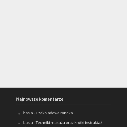
Najnowsze komentarze
basia
-
Czekoladowa randka
basia
-
Techniki masażu oraz krótki instruktaż