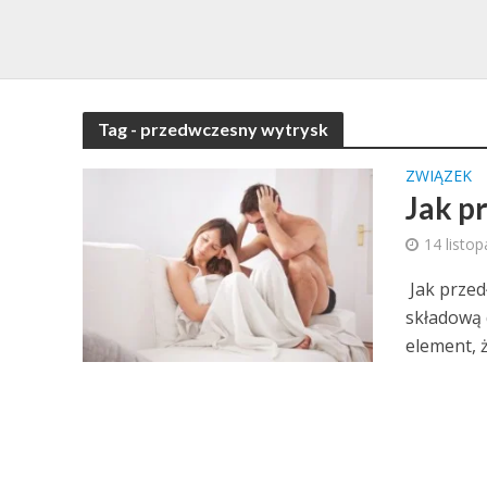
Tag - przedwczesny wytrysk
ZWIĄZEK
Jak p
14 listo
Jak przed
składową 
element, że