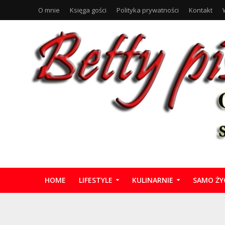
O mnie
Księga gości
Polityka prywatności
Kontakt
HOME
LIFESTYLE
KULINARNIE
SAMO ŻY