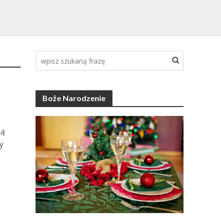
Boże Narodzenie
ną
y