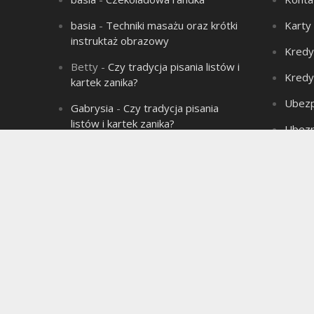
basia
-
Techniki masażu oraz krótki
Karty
instruktaż obrazowy
Kredy
Betty
-
Czy tradycja pisania listów i
Kredy
kartek zanika?
Ubezp
Gabrysia
-
Czy tradycja pisania
listów i kartek zanika?
Ubezp
Aleksandra
-
Łysienie – problem
Produ
wielu mężczyzn!
Aleksandra
-
Związek jest jak sok
marchwiowy, jeśli nie ma chemii to
jest jednodniowy.