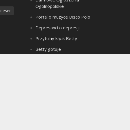
Ogólnopolskie
deser
Portal o muzyce Disco Polo
Depresanci o depresji
Przytulny kącik Betty
Betty gotuje
Złote Myśli Betty
a
Czarownica z bagien
dzanie
Teledyski Disco Polo
Portal Ogłoszeń Motoryzacyjnych
e ciasto
Archiwum bloga
seks
Archiwum
ielkanoc