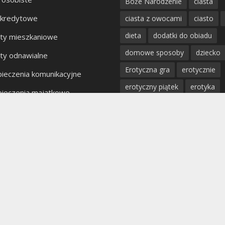
Boże Narodzenie
ciasta
 kredytowe
ciasta z owocami
ciasto
dieta
dodatki do obiadu
ty mieszkaniowe
domowe sposoby
dziecko
ty odnawialne
Erotyczna gra
erotycznie
ieczenia komunikacyjne
erotyczny piątek
erotyka
ieczenia majątkowe
fantazje
impreza
kobiet
kty bankowe
kolacja
mięso
miłość
mężczyzna
obiad
odchu
partner
poradnik
porady
profilaktyka
prosta kuchnia
przepis
przystawki
pyszn
rodzina
rozpad związku
sex
uroda
warzywa
W