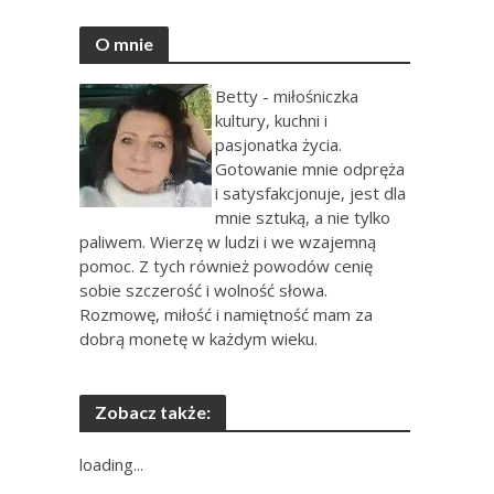
O mnie
Betty - miłośniczka
kultury, kuchni i
pasjonatka życia.
Gotowanie mnie odpręża
i satysfakcjonuje, jest dla
mnie sztuką, a nie tylko
paliwem. Wierzę w ludzi i we wzajemną
pomoc. Z tych również powodów cenię
sobie szczerość i wolność słowa.
Rozmowę, miłość i namiętność mam za
dobrą monetę w każdym wieku.
Zobacz także:
loading...