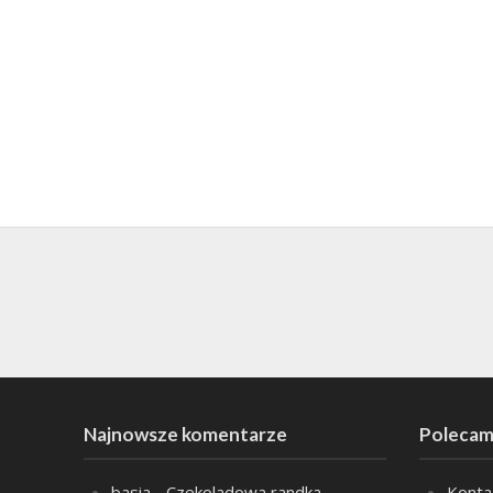
Najnowsze komentarze
Polecam
basia
-
Czekoladowa randka
Konta