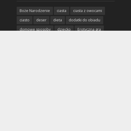
Boże Narodzenie
ciasta
ciasta z owocami
ciasto
deser
dieta
dodatki do obiadu
domowe sposoby
dziecko
Erotyczna gra
erotycznie
erotyczny piątek
erotyka
fantazje
impreza
kobieta
kolacja
mięso
miłość
mężczyzna
obiad
odchudzanie
partner
poradnik
porady
profilaktyka
prosta kuchnia
przepis
przystawki
pyszne ciasto
rodzina
rozpad związku
seks
sex
uroda
warzywa
Wielkanoc
wypieki
zabawa we dwoje
zabawy we dwoje
zdrowe odżywianie
zdrowie
związek
święta
życie seksualne