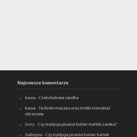
Najnowsze komentarze
basia
-
Czekoladowa randka
basia
-
Techniki masażu oraz krótki instruktaż
obrazowy
Betty
-
Czy tradycja pisania listów i kartek zanika?
Gabrysia
-
Czy tradycja pisania listów i kartek