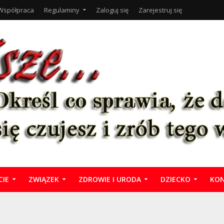
Współpraca
Regulaminy
Zaloguj się
Zarejestruj się
CIE
ZWIĄZEK
ZDROWIE I URODA
DZIECKO
KON