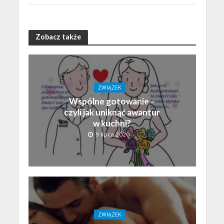
Zobacz także
ZWIĄZEK
Wspólne gotowanie –
czyli jak uniknąć awantur
w kuchni?
9 lipca 2020
ZWIĄZEK