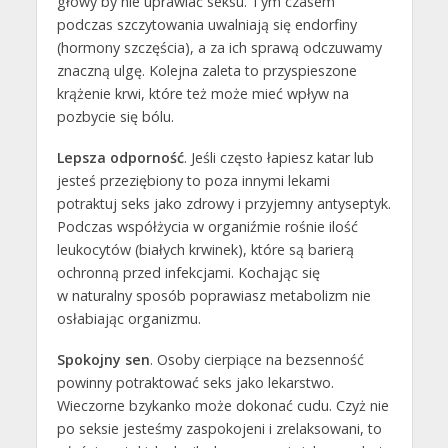
głowy by nie uprawiać seksu. Tym czasem
podczas szczytowania uwalniają się endorfiny
(hormony szczęścia), a za ich sprawą odczuwamy
znaczną ulgę. Kolejna zaleta to przyspieszone
krążenie krwi, które też może mieć wpływ na
pozbycie się bólu.
Lepsza odporność
. Jeśli często łapiesz katar lub
jesteś przeziębiony to poza innymi lekami
potraktuj seks jako zdrowy i przyjemny antyseptyk.
Podczas współżycia w organiźmie rośnie ilość
leukocytów (białych krwinek), które są barierą
ochronną przed infekcjami. Kochając się
w naturalny sposób poprawiasz metabolizm nie
osłabiając organizmu.
Spokojny sen
. Osoby cierpiące na bezsenność
powinny potraktować seks jako lekarstwo.
Wieczorne bzykanko może dokonać cudu. Czyż nie
po seksie jesteśmy zaspokojeni i zrelaksowani, to