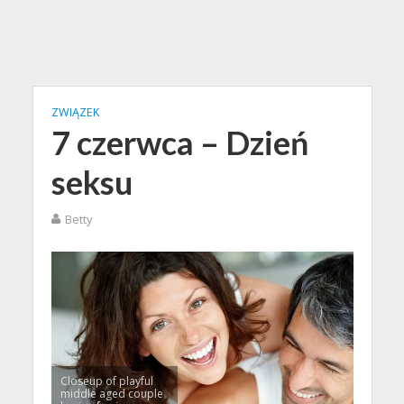
ZWIĄZEK
7 czerwca – Dzień
seksu
Betty
Closeup of playful
middle aged couple