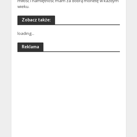
miłość i namiętność mam za dobrą monetę w każdym
wieku.
Zobacz także:
loading...
Reklama