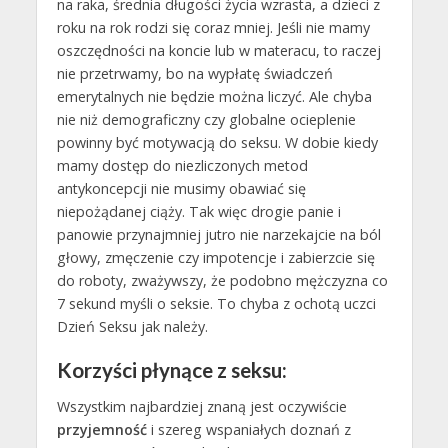
na raka, średnia długości życia wzrasta, a dzieci z
roku na rok rodzi się coraz mniej. Jeśli nie mamy
oszczędności na koncie lub w materacu, to raczej
nie przetrwamy, bo na wypłatę świadczeń
emerytalnych nie będzie można liczyć. Ale chyba
nie niż demograficzny czy globalne ocieplenie
powinny być motywacją do seksu. W dobie kiedy
mamy dostęp do niezliczonych metod
antykoncepcji nie musimy obawiać się
niepożądanej ciąży. Tak więc drogie panie i
panowie przynajmniej jutro nie narzekajcie na ból
głowy, zmęczenie czy impotencje i zabierzcie się
do roboty, zważywszy, że podobno mężczyzna co
7 sekund myśli o seksie. To chyba z ochotą uczci
Dzień Seksu jak należy.
Korzyści płynące z seksu:
Wszystkim najbardziej znaną jest oczywiście
przyjemność
i szereg wspaniałych doznań z