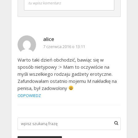
tu wpisz komentarz
alice
7 czerwca 2016 o 13:11
Warto taki dzień obchodzić, bawiąc się w
sposób nietypowy :> Mam to oczywiście na
myśli wszelkiego rodzaju gadżety erotyczne.
Zafundowałam ostatnio mojemu M nakładkę na
penisa, był zadowolony
ODPOWIEDZ