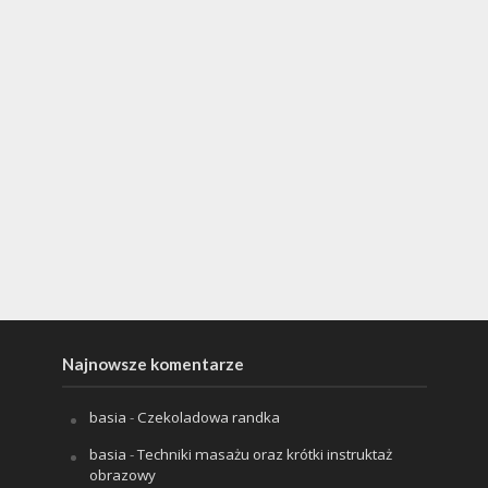
Najnowsze komentarze
basia
-
Czekoladowa randka
basia
-
Techniki masażu oraz krótki instruktaż
obrazowy