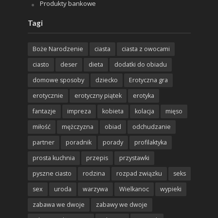
Produkty bankowe
Tagi
Boże Narodzenie
ciasta
ciasta z owocami
ciasto
deser
dieta
dodatki do obiadu
domowe sposoby
dziecko
Erotyczna gra
erotycznie
erotyczny piątek
erotyka
fantazje
impreza
kobieta
kolacja
mięso
miłość
mężczyzna
obiad
odchudzanie
partner
poradnik
porady
profilaktyka
prosta kuchnia
przepis
przystawki
pyszne ciasto
rodzina
rozpad związku
seks
sex
uroda
warzywa
Wielkanoc
wypieki
zabawa we dwoje
zabawy we dwoje