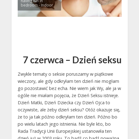
having fun in
bedroom - Indoor
7 czerwca – Dzień seksu
Zwykle tematy o seksie poruszamy w piątkowe
wieczory, ale gdy odkryłam ten dzień nie mogłam
go pozostawić bez echa. Nie wiem jak Wy, ale ja w
ogóle nie miałam pojęcia, że Dzień Seksu istnieje.
Dzień Matki, Dzień Dziecka czy Dzień Ojca to
oczywiste, ale żeby dzień seksu? Otóż okazuje się,
że to ja tak późno odkryłam ten dzień. Późno bo
po wielu latach jego istnienia. Nie byle kto, bo
Rada Tradycji Unii Europejskiej ustanowiła ten
dzień już w 2003 roku. To bądź co bądź poważna