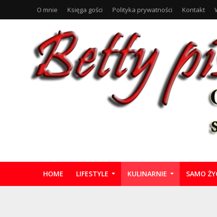
O mnie
Księga gości
Polityka prywatności
Kontakt
HOME
LIFESTYLE
KULINARNIE
SAMO ŻY