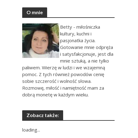
O mnie
Betty - miłośniczka
kultury, kuchni i
pasjonatka życia.
Gotowanie mnie odpręża
i satysfakcjonuje, jest dla
mnie sztuką, a nie tylko
paliwem. Wierzę w ludzi i we wzajemną
pomoc. Z tych również powodów cenię
sobie szczerość i wolność słowa.
Rozmowę, miłość i namiętność mam za
dobrą monetę w każdym wieku.
Zobacz także:
loading...