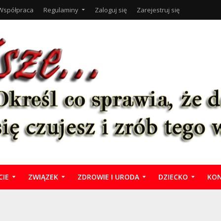
Współpraca
Regulaminy
Zaloguj się
Zarejestruj się
CIE
ZWIĄZEK
ZDROWIE I URODA
DZIECKO
KON