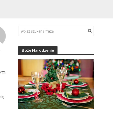
Boże Narodzenie
y
rze
się