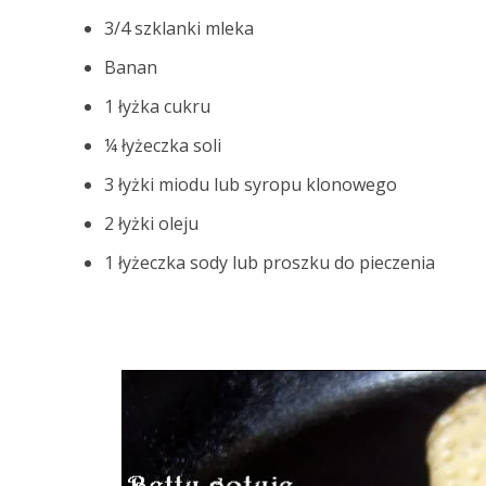
3/4 szklanki mleka
Banan
1 łyżka cukru
¼ łyżeczka soli
3 łyżki miodu lub syropu klonowego
2 łyżki oleju
1 łyżeczka sody lub proszku do pieczenia