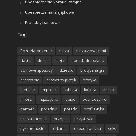
Ubezpieczenia komunikacyjne
Ubezpieczenia majątkowe
Produkty bankowe
Tagi
Boże Narodzenie
ciasta
ciasta z owocami
ciasto
deser
dieta
dodatki do obiadu
domowe sposoby
dziecko
Erotyczna gra
erotycznie
erotyczny piątek
erotyka
fantazje
impreza
kobieta
kolacja
mięso
miłość
mężczyzna
obiad
odchudzanie
partner
poradnik
porady
profilaktyka
prosta kuchnia
przepis
przystawki
pyszne ciasto
rodzina
rozpad związku
seks