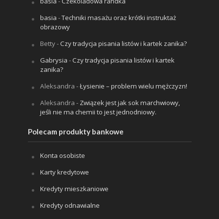
basia
-
Czekoladowa randka
basia
-
Techniki masażu oraz krótki instruktaż
obrazowy
Betty
-
Czy tradycja pisania listów i kartek zanika?
Gabrysia
-
Czy tradycja pisania listów i kartek
zanika?
Aleksandra
-
Łysienie – problem wielu mężczyzn!
Aleksandra
-
Związek jest jak sok marchwiowy,
jeśli nie ma chemii to jest jednodniowy.
Polecam produkty bankowe
Konta osobiste
Karty kredytowe
Kredyty mieszkaniowe
Kredyty odnawialne