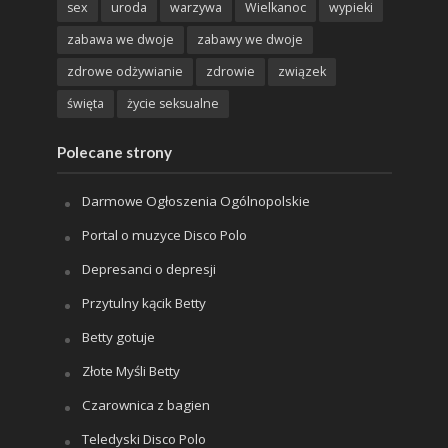
sex
uroda
warzywa
Wielkanoc
wypieki
zabawa we dwoje
zabawy we dwoje
zdrowe odżywianie
zdrowie
związek
święta
życie seksualne
Polecane strony
Darmowe Ogłoszenia Ogólnopolskie
Portal o muzyce Disco Polo
Depresanci o depresji
Przytulny kącik Betty
Betty gotuje
Złote Myśli Betty
Czarownica z bagien
Teledyski Disco Polo