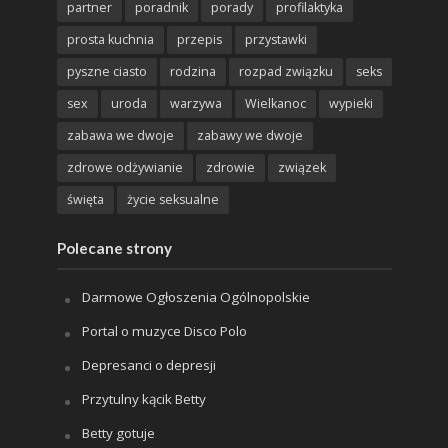
partner
poradnik
porady
profilaktyka
prosta kuchnia
przepis
przystawki
pyszne ciasto
rodzina
rozpad związku
seks
sex
uroda
warzywa
Wielkanoc
wypieki
zabawa we dwoje
zabawy we dwoje
zdrowe odżywianie
zdrowie
związek
święta
życie seksualne
Polecane strony
Darmowe Ogłoszenia Ogólnopolskie
Portal o muzyce Disco Polo
Depresanci o depresji
Przytulny kącik Betty
Betty gotuje