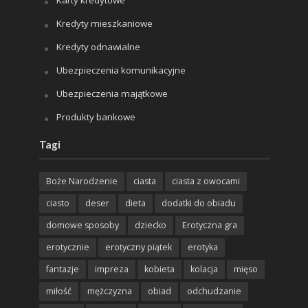
Karty kredytowe
Kredyty mieszkaniowe
Kredyty odnawialne
Ubezpieczenia komunikacyjne
Ubezpieczenia majątkowe
Produkty bankowe
Tagi
Boże Narodzenie
ciasta
ciasta z owocami
ciasto
deser
dieta
dodatki do obiadu
domowe sposoby
dziecko
Erotyczna gra
erotycznie
erotyczny piątek
erotyka
fantazje
impreza
kobieta
kolacja
mięso
miłość
mężczyzna
obiad
odchudzanie