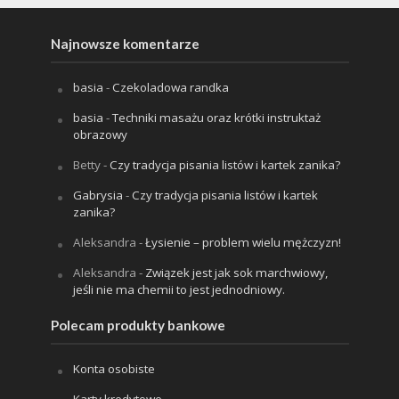
Najnowsze komentarze
basia
-
Czekoladowa randka
basia
-
Techniki masażu oraz krótki instruktaż
obrazowy
Betty
-
Czy tradycja pisania listów i kartek zanika?
Gabrysia
-
Czy tradycja pisania listów i kartek
zanika?
Aleksandra
-
Łysienie – problem wielu mężczyzn!
Aleksandra
-
Związek jest jak sok marchwiowy,
jeśli nie ma chemii to jest jednodniowy.
Polecam produkty bankowe
Konta osobiste