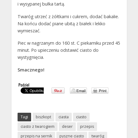
i wysypanej bułka tartą.
Twaróg utrzeć z żółtkami i cukrem, dodać bakalie.
Na końcu dodać piane ubitą z białek i lekko
wymieszać.
Piec w nagrzanym do 160 st. C piekarniku przed 45
minut. Po upieczeniu odstawić ciasto do
wystygnięcia.
Smacznego!
Tagi
biszkopt
ciasta
ciasto
ciasto z twarogiem
deser
przepis
przepis na sernik
pyszne ciasto
twaróg