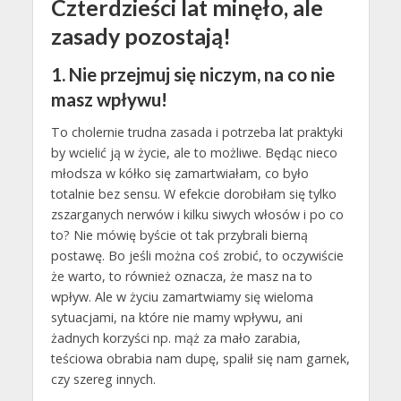
Czterdzieści lat minęło, ale
zasady pozostają!
1. Nie przejmuj się niczym, na co nie
masz wpływu!
To cholernie trudna zasada i potrzeba lat praktyki
by wcielić ją w życie, ale to możliwe. Będąc nieco
młodsza w kółko się zamartwiałam, co było
totalnie bez sensu. W efekcie dorobiłam się tylko
zszarganych nerwów i kilku siwych włosów i po co
to? Nie mówię byście ot tak przybrali bierną
postawę. Bo jeśli można coś zrobić, to oczywiście
że warto, to również oznacza, że masz na to
wpływ. Ale w życiu zamartwiamy się wieloma
sytuacjami, na które nie mamy wpływu, ani
żadnych korzyści np. mąż za mało zarabia,
teściowa obrabia nam dupę, spalił się nam garnek,
czy szereg innych.