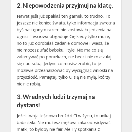
2. Niepowodzenia przyjmuj na klatę.
Nawet jeśli już spaliłaś ten garnek, to trudno. To
jeszcze nie koniec świata, tylko informacja zwrotna
byś następnym razem nie zostawiała jedzenia na
ogniu. Teściowa obgaduje Cię kiedy tylko może,
no to już odrobiłaś zadanie domowe i wiesz, że
nie możesz ufać babsku. I tyle! Nie ma co się
załamywać po porażkach, nie becz i nie rozczulaj
się nad sobą. Jedyne co musisz zrobić, to je
możliwie przeanalizować by wyciągnąć wnioski na
przyszłość. Pamiętaj, tylko Ci się nie mylą, którzy
nic nie robią.
3. Wrednych ludzi trzymaj na
dystans!
Jeżeli twoja teściowa bruździ Ci w życiu, to unikaj
babsztyla. Nie możesz mężowi zakazać widywać
matki, to byłoby nie fair. Ale Ty spotkania z