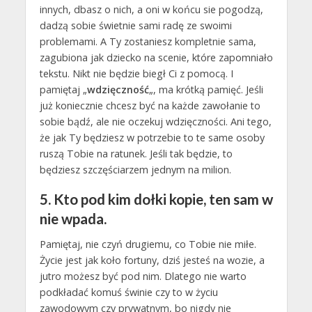
innych, dbasz o nich, a oni w końcu sie pogodzą,
dadzą sobie świetnie sami radę ze swoimi
problemami. A Ty zostaniesz kompletnie sama,
zagubiona jak dziecko na scenie, które zapomniało
tekstu. Nikt nie będzie biegł Ci z pomocą. I
pamiętaj „
wdzięczność
„, ma krótką pamięć. Jeśli
już koniecznie chcesz być na każde zawołanie to
sobie bądź, ale nie oczekuj wdzięczności. Ani tego,
że jak Ty będziesz w potrzebie to te same osoby
ruszą Tobie na ratunek. Jeśli tak będzie, to
będziesz szczęściarzem jednym na milion.
5. Kto pod kim dołki kopie, ten sam w
nie wpada.
Pamiętaj, nie czyń drugiemu, co Tobie nie miłe.
Życie jest jak koło fortuny, dziś jesteś na wozie, a
jutro możesz być pod nim. Dlatego nie warto
podkładać komuś świnie czy to w życiu
zawodowym czy prywatnym, bo nigdy nie