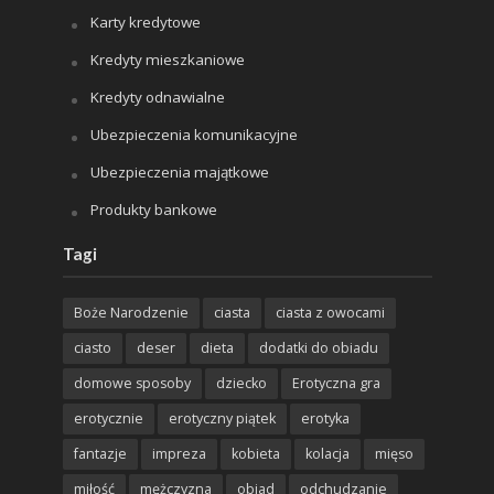
Karty kredytowe
Kredyty mieszkaniowe
Kredyty odnawialne
Ubezpieczenia komunikacyjne
Ubezpieczenia majątkowe
Produkty bankowe
Tagi
Boże Narodzenie
ciasta
ciasta z owocami
ciasto
deser
dieta
dodatki do obiadu
domowe sposoby
dziecko
Erotyczna gra
erotycznie
erotyczny piątek
erotyka
fantazje
impreza
kobieta
kolacja
mięso
miłość
mężczyzna
obiad
odchudzanie