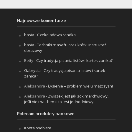
Najnowsze komentarze
basia
-
Czekoladowa randka
basia
-
Techniki masażu oraz krótki instruktaż
obrazowy
Betty
-
Czy tradycja pisania listów i kartek zanika?
Gabrysia
-
Czy tradycja pisania listów i kartek
zanika?
Aleksandra
-
Łysienie – problem wielu mężczyzn!
Aleksandra
-
Związek jest jak sok marchwiowy,
jeśli nie ma chemii to jest jednodniowy.
Polecam produkty bankowe
Konta osobiste