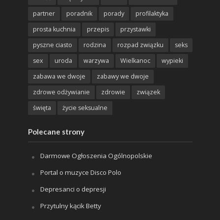
partner
poradnik
porady
profilaktyka
prosta kuchnia
przepis
przystawki
pyszne ciasto
rodzina
rozpad związku
seks
sex
uroda
warzywa
Wielkanoc
wypieki
zabawa we dwoje
zabawy we dwoje
zdrowe odżywianie
zdrowie
związek
święta
życie seksualne
Polecane strony
Darmowe Ogłoszenia Ogólnopolskie
Portal o muzyce Disco Polo
Depresanci o depresji
Przytulny kącik Betty