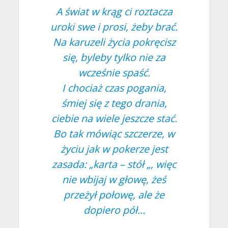
A świat w krąg ci roztacza
uroki swe i prosi, żeby brać.
Na karuzeli życia pokręcisz
się, byleby tylko nie za
wcześnie spaść.
I chociaż czas pogania,
śmiej się z tego drania,
ciebie na wiele jeszcze stać.
Bo tak mówiąc szczerze, w
życiu jak w pokerze jest
zasada: „karta – stół „, więc
nie wbijaj w głowę, żeś
przeżył połowę, ale że
dopiero pół…