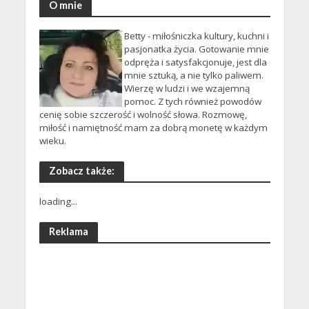
O mnie
Betty - miłośniczka kultury, kuchni i
pasjonatka życia. Gotowanie mnie
odpręża i satysfakcjonuje, jest dla
mnie sztuką, a nie tylko paliwem.
Wierzę w ludzi i we wzajemną
pomoc. Z tych również powodów
cenię sobie szczerość i wolność słowa. Rozmowę,
miłość i namiętność mam za dobrą monetę w każdym
wieku.
Zobacz także:
loading...
Reklama