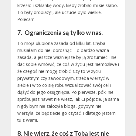
krzesło i szklankę wody, kiedy zrobiło mi sie słabo.
To były drobiazgi, ale uczucie było wielkie.
Polecam.
7. Ograniczenia są tylko w nas.
To moja ulubiona zasada od kilku lat. Chyba
musiałam do niej dorosnąć. To bardzo ważna
zasada, a jeszcze ważniejsze by ją zrozumieć i nie
dać sobie wmówić, że coś w życiu jest niemożliwe i
że czegoś nie mogę zrobić. Czy to w życiu
prywatnym czy zawodowym, trzeba wierzyć w
siebie i w to co się robi. Wizualizować swój cel i
dążyć do jego osiągnięcia. Po pierwsze, póki nie
spróbujesz nawet nie wiesz, jak Ci pójdzie. Ja sama
nigdy bym nie założyła bloga, gdybym nie
wierzyła, że będziecie go czytać. I dlatego jestem
tu z Wami.
8. Nie wierz, że coś z Tobą jest nie