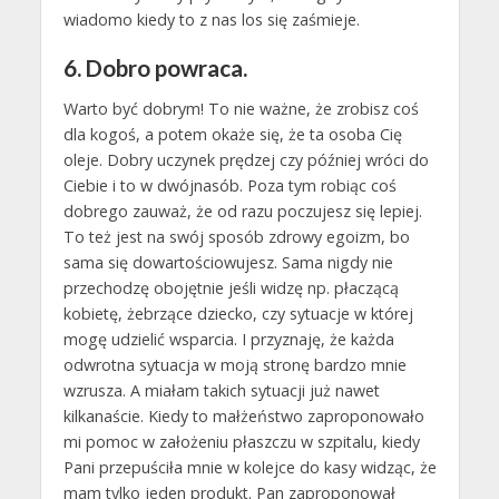
wiadomo kiedy to z nas los się zaśmieje.
6. Dobro powraca.
Warto być dobrym! To nie ważne, że zrobisz coś
dla kogoś, a potem okaże się, że ta osoba Cię
oleje. Dobry uczynek prędzej czy później wróci do
Ciebie i to w dwójnasób. Poza tym robiąc coś
dobrego zauważ, że od razu poczujesz się lepiej.
To też jest na swój sposób zdrowy egoizm, bo
sama się dowartościowujesz. Sama nigdy nie
przechodzę obojętnie jeśli widzę np. płaczącą
kobietę, żebrzące dziecko, czy sytuacje w której
mogę udzielić wsparcia. I przyznaję, że każda
odwrotna sytuacja w moją stronę bardzo mnie
wzrusza. A miałam takich sytuacji już nawet
kilkanaście. Kiedy to małżeństwo zaproponowało
mi pomoc w założeniu płaszczu w szpitalu, kiedy
Pani przepuściła mnie w kolejce do kasy widząc, że
mam tylko jeden produkt. Pan zaproponował