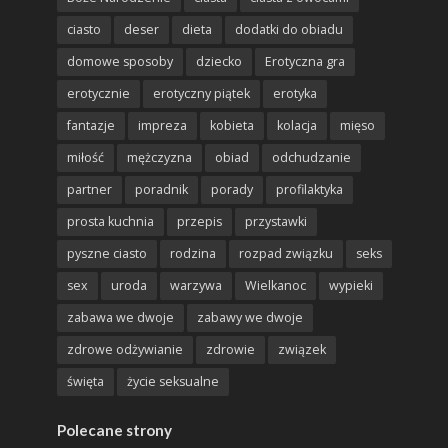
ciasto
deser
dieta
dodatki do obiadu
domowe sposoby
dziecko
Erotyczna gra
erotycznie
erotyczny piątek
erotyka
fantazje
impreza
kobieta
kolacja
mięso
miłość
mężczyzna
obiad
odchudzanie
partner
poradnik
porady
profilaktyka
prosta kuchnia
przepis
przystawki
pyszne ciasto
rodzina
rozpad związku
seks
sex
uroda
warzywa
Wielkanoc
wypieki
zabawa we dwoje
zabawy we dwoje
zdrowe odżywianie
zdrowie
związek
święta
życie seksualne
Polecane strony