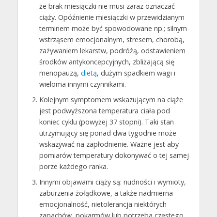
że brak miesiączki nie musi zaraz oznaczać
ciąży. Opóźnienie miesiączki w przewidzianym
terminem może być spowodowane np.; silnym
wstrząsem emocjonalnym, stresem, chorobą,
zażywaniem lekarstw, podróżą, odstawieniem
środków antykoncepcyjnych, zbliżającą się
menopauzą,
dietą
, dużym spadkiem wagi i
wieloma innymi czynnikami.
Kolejnym symptomem wskazującym na ciąże
jest podwyższona temperatura ciała pod
koniec cyklu (powyżej 37 stopni). Taki stan
utrzymujący się ponad dwa tygodnie może
wskazywać na zapłodnienie. Ważne jest aby
pomiarów temperatury dokonywać o tej samej
porze każdego ranka.
Innymi objawami ciąży są: nudności i wymioty,
zaburzenia żołądkowe, a także nadmierna
emocjonalność, nietolerancja niektórych
zapachów, pokarmów lub potrzeba częstego