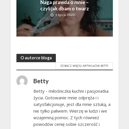
Naga prawda o mnie –
czyli jak dbam o twarz
3 lipca 2020
O autorce bloga
ZOBACZ WIĘCEJ ARTYKUŁÓW BETTY
Betty
Betty - miłośniczka kuchni i pasjonatka
życia. Gotowanie mnie odpręża i i
satysfakcjonuje, jest dla mnie sztuką, a
nie tylko paliwem. Wierzę w ludzi i we
wzajemną pomoc. Z tych również
powodów cenię sobie szczerość i