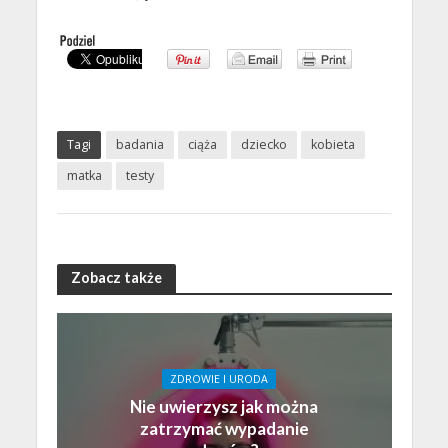
Tagi
badania
ciąża
dziecko
kobieta
matka
testy
Zobacz także
ZDROWIE I URODA
Nie uwierzysz jak można
zatrzymać wypadanie