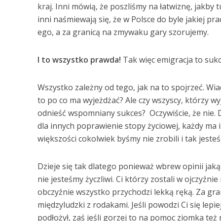
kraj. Inni mówią, że poszliśmy na łatwiznę, jakby 
inni naśmiewają się, że w Polsce do byle jakiej pra
ego, a za granicą na zmywaku gary szorujemy.
I to wszystko prawda!
Tak więc emigracja to suk
Wszystko zależny od tego, jak na to spojrzeć. Wi
to po co ma wyjeżdżać? Ale czy wszyscy, którzy wyj
odnieść wspomniany sukces? Oczywiście, że nie. D
dla innych poprawienie stopy życiowej, każdy ma i
większości cokolwiek byśmy nie zrobili i tak jeste
Dzieje się tak dlatego ponieważ wbrew opinii jak
nie jesteśmy życzliwi. Ci którzy zostali w ojczyźnie
obczyźnie wszystko przychodzi lekką ręką. Za grani
międzyludzki z rodakami. Jeśli powodzi Ci się lepi
podłożył, zaś jeśli gorzej to na pomoc ziomka też 