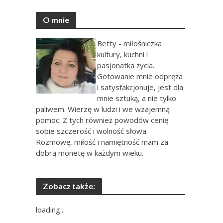
O mnie
Betty - miłośniczka
kultury, kuchni i
pasjonatka życia.
Gotowanie mnie odpręża
i satysfakcjonuje, jest dla
mnie sztuką, a nie tylko
paliwem. Wierzę w ludzi i we wzajemną
pomoc. Z tych również powodów cenię
sobie szczerość i wolność słowa.
Rozmowę, miłość i namiętność mam za
dobrą monetę w każdym wieku.
Zobacz także:
loading...