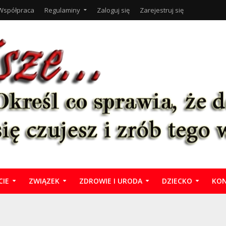
Współpraca
Regulaminy
Zaloguj się
Zarejestruj się
CIE
ZWIĄZEK
ZDROWIE I URODA
DZIECKO
KON