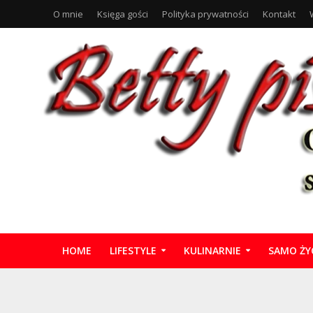
O mnie
Księga gości
Polityka prywatności
Kontakt
HOME
LIFESTYLE
KULINARNIE
SAMO ŻY