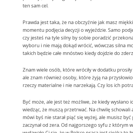
ten sam cel.
Prawda jest taka, że na obczyźnie jak masz miękki
momentu podjęcia decyzji o wyjeździe. Samo podjęc
czy jesteś na tyle silny by sobie poradzić przekon
wyboru i nie mają dokąd wrócić, wówczas silna m
takich będzie całe mnóstwo kiedy dojdzie do zderz
Znam wiele osób, które wróciły w dodatku prosiły 
ale znam również osoby, które żyją na przysłowi
rzeczy materialne i nie narzekają. Czy los ich pot
Być może, ale jest też możliwe, że kiedy wysłano 
wiedząc, że muszą przetrwać. Na chwilę schowali a
mówi byś nie starał piąć się wyżej, ale musisz by
zaczynał od zera. Od najgorszego syfu z którym w k
wydawało Ci się, że w Polsce praca jest ciężka to