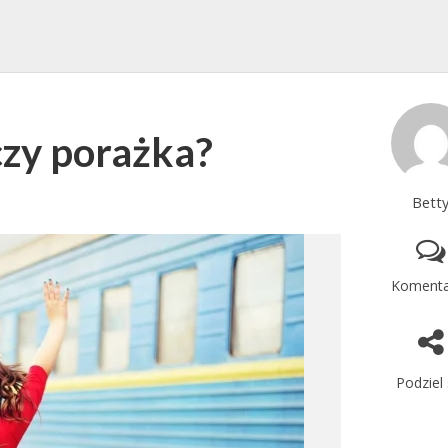
czy porażka?
Bett
Komenta
Podziel 