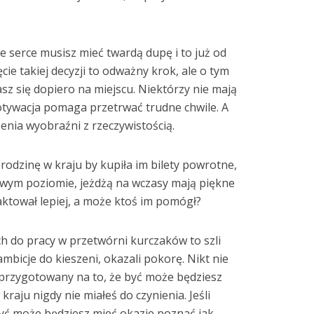
e serce musisz mieć twardą dupę i to już od
ie takiej decyzji to odważny krok, ale o tym
asz się dopiero na miejscu. Niektórzy nie mają
otywacja pomaga przetrwać trudne chwile. A
enia wyobraźni z rzeczywistością.
rodzinę w kraju by kupiła im bilety powrotne,
owym poziomie, jeżdżą na wczasy mają piękne
raktował lepiej, a może ktoś im pomógł?
ich do pracy w przetwórni kurczaków to szli
mbicje do kieszeni, okazali pokorę. Nikt nie
ć przygotowany na to, że być może będziesz
raju nigdy nie miałeś do czynienia. Jeśli
 być może będziesz mieć okazje poznać jak