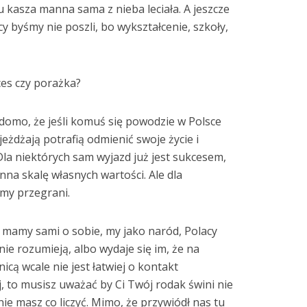
tu kasza manna sama z nieba leciała. A jeszcze
cy byśmy nie poszli, bo wykształcenie, szkoły,
ces czy porażka?
adomo, że jeśli komuś się powodzie w Polsce
eżdżają potrafią odmienić swoje życie i
la niektórych sam wyjazd już jest sukcesem,
nna skalę własnych wartości. Ale dla
śmy przegrani.
ą mamy sami o sobie, my jako naród, Polacy
 nie rozumieją, albo wydaje się im, że na
cą wcale nie jest łatwiej o kontakt
ej, to musisz uważać by Ci Twój rodak świni nie
nie masz co liczyć. Mimo, że przywiódł nas tu