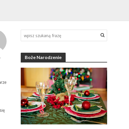
Boże Narodzenie
y
rze
się