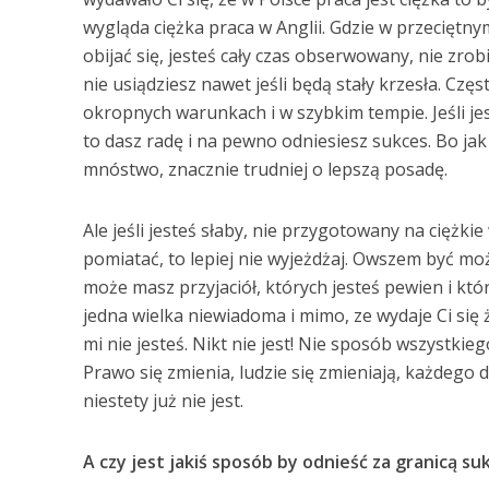
wygląda ciężka praca w Anglii. Gdzie w przeciętny
obijać się, jesteś cały czas obserwowany, nie zro
nie usiądziesz nawet jeśli będą stały krzesła. Częs
okropnych warunkach i w szybkim tempie. Jeśli jes
to dasz radę i na pewno odniesiesz sukces. Bo jak n
mnóstwo, znacznie trudniej o lepszą posadę.
Ale jeśli jesteś słaby, nie przygotowany na ciężki
pomiatać, to lepiej nie wyjeżdżaj. Owszem być może
może masz przyjaciół, których jesteś pewien i któ
jedna wielka niewiadoma i mimo, ze wydaje Ci się
mi nie jesteś. Nikt nie jest! Nie sposób wszystkie
Prawo się zmienia, ludzie się zmieniają, każdego 
niestety już nie jest.
A czy jest jakiś sposób by odnieść za granicą su