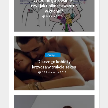
Wspólne gotowanie –
czyli jak uniknąć awantur
w kuchni?
9 lipca 2020
ZWIĄZEK
Dlaczego kobiety
krzyczą w trakcie seksu
18 listopada 2017