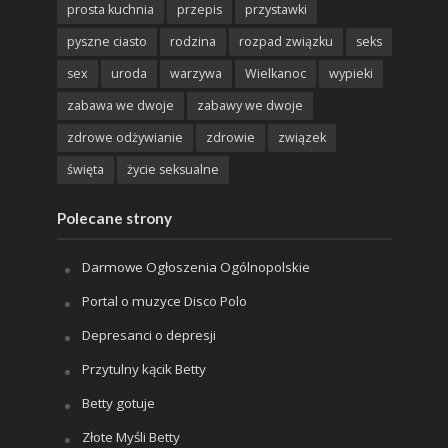
prosta kuchnia
przepis
przystawki
pyszne ciasto
rodzina
rozpad związku
seks
sex
uroda
warzywa
Wielkanoc
wypieki
zabawa we dwoje
zabawy we dwoje
zdrowe odżywianie
zdrowie
związek
święta
życie seksualne
Polecane strony
Darmowe Ogłoszenia Ogólnopolskie
Portal o muzyce Disco Polo
Depresanci o depresji
Przytulny kącik Betty
Betty gotuje
Złote Myśli Betty