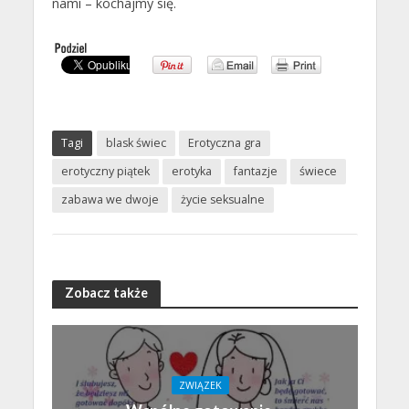
nami – kochajmy się.
Tagi
blask świec
Erotyczna gra
erotyczny piątek
erotyka
fantazje
świece
zabawa we dwoje
życie seksualne
Zobacz także
ZWIĄZEK