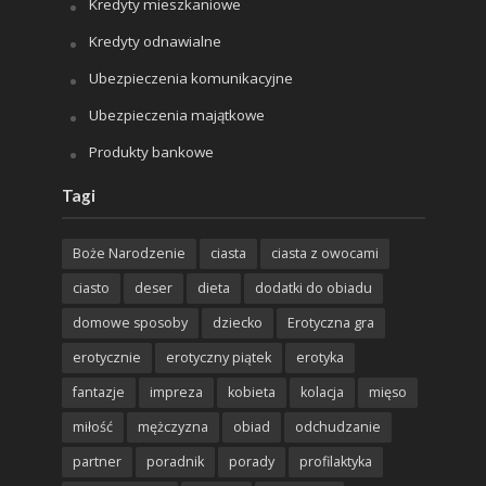
Kredyty mieszkaniowe
Kredyty odnawialne
Ubezpieczenia komunikacyjne
Ubezpieczenia majątkowe
Produkty bankowe
Tagi
Boże Narodzenie
ciasta
ciasta z owocami
ciasto
deser
dieta
dodatki do obiadu
domowe sposoby
dziecko
Erotyczna gra
erotycznie
erotyczny piątek
erotyka
fantazje
impreza
kobieta
kolacja
mięso
miłość
mężczyzna
obiad
odchudzanie
partner
poradnik
porady
profilaktyka