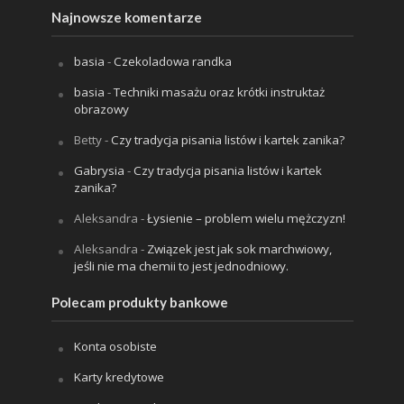
Najnowsze komentarze
basia
-
Czekoladowa randka
basia
-
Techniki masażu oraz krótki instruktaż
obrazowy
Betty
-
Czy tradycja pisania listów i kartek zanika?
Gabrysia
-
Czy tradycja pisania listów i kartek
zanika?
Aleksandra
-
Łysienie – problem wielu mężczyzn!
Aleksandra
-
Związek jest jak sok marchwiowy,
jeśli nie ma chemii to jest jednodniowy.
Polecam produkty bankowe
Konta osobiste
Karty kredytowe