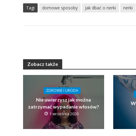
Tagi
domowe sposoby
Jak dbać o nerki
nerki
Zobacz także
ZDROWIE I URODA
Nie uwierzysz jak można
Wo
zatrzymać wypadanie włosów?
1 września 2020