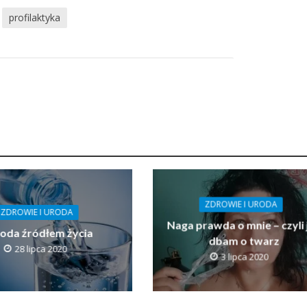
profilaktyka
ZDROWIE I URODA
ZDROWIE I URODA
Naga prawda o mnie – czyli 
da źródłem życia
dbam o twarz
28 lipca 2020
3 lipca 2020