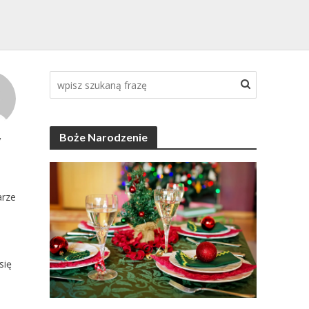
Boże Narodzenie
y
rze
się