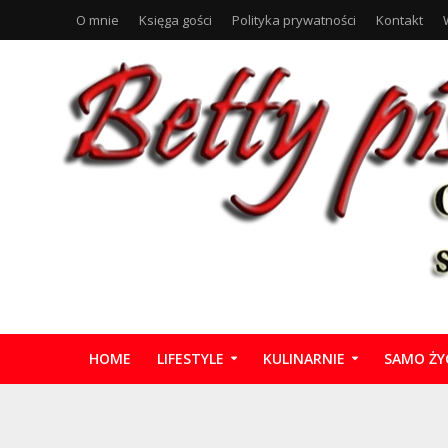
O mnie
Księga gości
Polityka prywatności
Kontakt
HOME
LIFESTYLE
KULINARNIE
SAMO ŻY