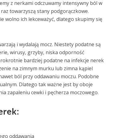
oblemy z nerkami odczuwamy intensywny ból w
ie raz towarzyszą stany podgorączkowe.
ie wolno ich lekceważyć, dlatego skupimy się
warzają i wydalają mocz. Niestety podatne są
erie, wirusy, grzyby, niska odporność
erokrotnie bardziej podatne na infekcje nerek
dzenie na zimnym murku lub zimna kąpiel
a nawet ból przy oddawaniu moczu. Podobne
alnym. Dlatego tak ważne jest by oboje
ania zapaleniu cewki i pęcherza moczowego.
erek:
tego oddawania