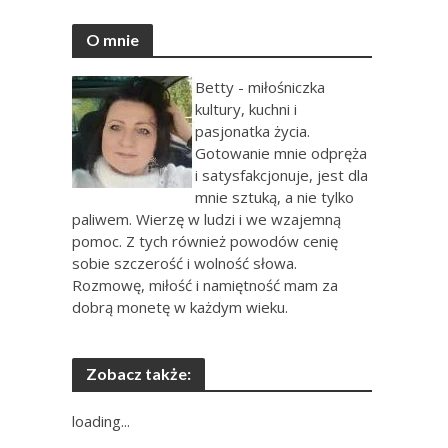
O mnie
Betty - miłośniczka
kultury, kuchni i
pasjonatka życia.
Gotowanie mnie odpręża
i satysfakcjonuje, jest dla
mnie sztuką, a nie tylko
paliwem. Wierzę w ludzi i we wzajemną
pomoc. Z tych również powodów cenię
sobie szczerość i wolność słowa.
Rozmowę, miłość i namiętność mam za
dobrą monetę w każdym wieku.
Zobacz także:
loading...