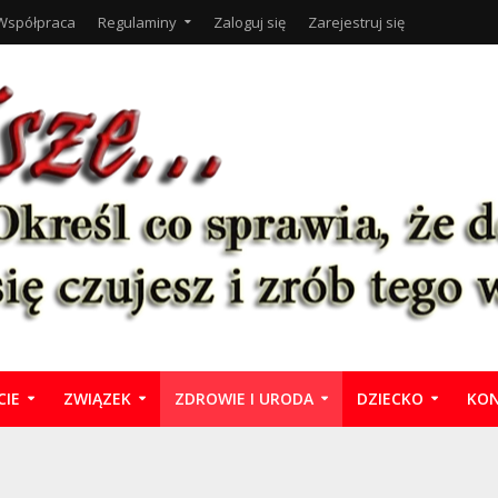
Współpraca
Regulaminy
Zaloguj się
Zarejestruj się
CIE
ZWIĄZEK
ZDROWIE I URODA
DZIECKO
KON