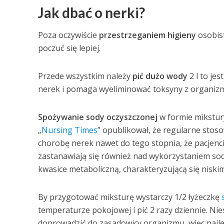
Jak
dbać
o nerki?
Poza oczywiście
przestrzeganiem
higieny
osobist
poczuć się lepiej.
Przede wszystkim należy
pić dużo wody
2 l to je
nerek i pomaga wyeliminować toksyny z organiz
Spożywanie sody oczyszczonej
w formie mikstury
„
Nursing Times
” opublikował, że regularne stos
chorobę nerek nawet do tego stopnia, że pacjenci
zastanawiają się również nad wykorzystaniem sod
kwasice metaboliczną, charakteryzującą się niski
By przygotować miksturę wystarczy 1/2 łyżeczkę
temperaturze pokojowej i pić 2 razy dziennie. Ni
doprowadzić do zasadowicy organizmu, więc najle