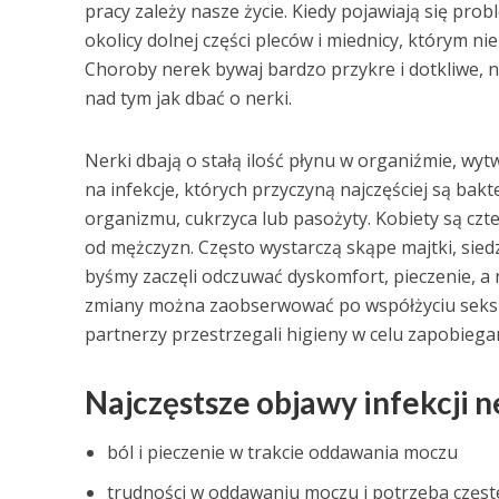
pracy zależy nasze życie. Kiedy pojawiają się pr
okolicy dolnej części pleców i miednicy, którym n
Choroby nerek bywaj bardzo przykre i dotkliwe, n
nad tym jak dbać o nerki.
Nerki dbają o stałą ilość płynu w organiźmie, wyt
na infekcje, których przyczyną najczęściej są bakt
organizmu, cukrzyca lub pasożyty. Kobiety są czt
od mężczyzn. Często wystarczą skąpe majtki, sie
byśmy zaczęli odczuwać dyskomfort, pieczenie, 
zmiany można zaobserwować po współżyciu seksu
partnerzy przestrzegali higieny w celu zapobieg
Najczęstsze objawy infekcji n
ból i pieczenie w trakcie oddawania moczu
trudności w oddawaniu moczu i potrzeba częs