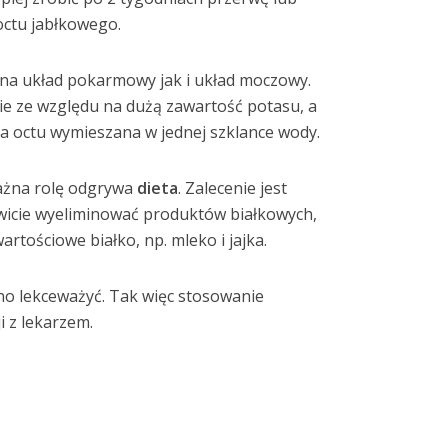
octu jabłkowego.
a układ pokarmowy jak i układ moczowy.
e ze względu na dużą zawartość potasu, a
ka octu wymieszana w jednej szklance wody.
ażna rolę odgrywa
dieta
. Zalecenie jest
kowicie wyeliminować produktów białkowych,
rtościowe białko, np. mleko i jajka.
no lekceważyć. Tak więc stosowanie
 z lekarzem.