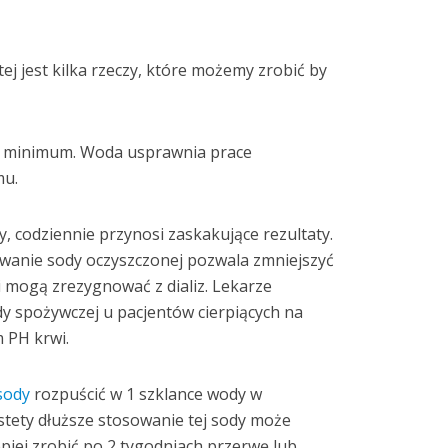
ej jest kilka rzeczy, które możemy zrobić by
st minimum. Woda usprawnia prace
mu.
, codziennie przynosi zaskakujące rezultaty.
owanie sody oczyszczonej pozwala zmniejszyć
 mogą zrezygnować z dializ. Lekarze
y spożywczej u pacjentów cierpiących na
m PH krwi.
sody
rozpuścić w 1 szklance wody w
estety dłuższe stosowanie tej sody może
piej zrobić po 2 tygodniach przerwę lub