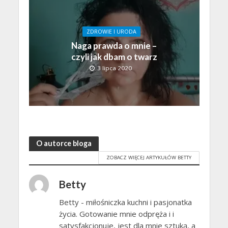
ZDROWIE I URODA
Naga prawda o mnie –
czyli jak dbam o twarz
3 lipca 2020
O autorce bloga
ZOBACZ WIĘCEJ ARTYKUŁÓW BETTY
Betty
Betty - miłośniczka kuchni i pasjonatka
życia. Gotowanie mnie odpręża i i
satysfakcjonuje, jest dla mnie sztuką, a