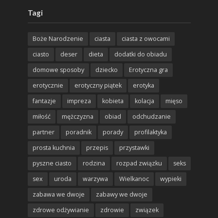
Tagi
Boże Narodzenie
ciasta
ciasta z owocami
ciasto
deser
dieta
dodatki do obiadu
domowe sposoby
dziecko
Erotyczna gra
erotycznie
erotyczny piątek
erotyka
fantazje
impreza
kobieta
kolacja
mięso
miłość
mężczyzna
obiad
odchudzanie
partner
poradnik
porady
profilaktyka
prosta kuchnia
przepis
przystawki
pyszne ciasto
rodzina
rozpad związku
seks
sex
uroda
warzywa
Wielkanoc
wypieki
zabawa we dwoje
zabawy we dwoje
zdrowe odżywianie
zdrowie
związek