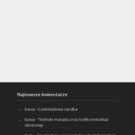
Najnowsze komentarze
basia
-
Czekoladowa randka
basia
-
Techniki masażu oraz krótki instruktaż
obrazowy