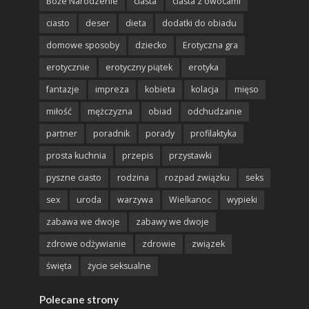
Boże Narodzenie
ciasta
ciasta z owocami
ciasto
deser
dieta
dodatki do obiadu
domowe sposoby
dziecko
Erotyczna gra
erotycznie
erotyczny piątek
erotyka
fantazje
impreza
kobieta
kolacja
mięso
miłość
mężczyzna
obiad
odchudzanie
partner
poradnik
porady
profilaktyka
prosta kuchnia
przepis
przystawki
pyszne ciasto
rodzina
rozpad związku
seks
sex
uroda
warzywa
Wielkanoc
wypieki
zabawa we dwoje
zabawy we dwoje
zdrowe odżywianie
zdrowie
związek
święta
życie seksualne
Polecane strony