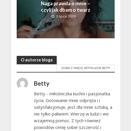
Naga prawda o mnie –
czyli jak dbam o twarz
3 lipca 2020
O autorce bloga
ZOBACZ WIĘCEJ ARTYKUŁÓW BETTY
Betty
Betty - miłośniczka kuchni i pasjonatka
życia. Gotowanie mnie odpręża i i
satysfakcjonuje, jest dla mnie sztuką, a
nie tylko paliwem. Wierzę w ludzi i we
wzajemną pomoc. Z tych również
powodów cenię sobie szczerość i