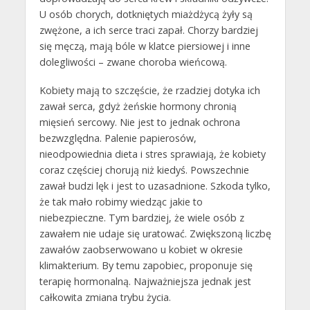
U osób chorych, dotkniętych miażdżycą żyły są
zwężone, a ich serce traci zapał. Chorzy bardziej
się męczą, mają bóle w klatce piersiowej i inne
dolegliwości – zwane choroba wieńcową.
Kobiety mają to szczęście, że rzadziej dotyka ich
zawał serca, gdyż żeńskie hormony chronią
mięsień sercowy. Nie jest to jednak ochrona
bezwzględna. Palenie papierosów,
nieodpowiednia dieta i stres sprawiają, że kobiety
coraz częściej chorują niż kiedyś. Powszechnie
zawał budzi lęk i jest to uzasadnione. Szkoda tylko,
że tak mało robimy wiedząc jakie to
niebezpieczne. Tym bardziej, że wiele osób z
zawałem nie udaje się uratować. Zwiększoną liczbę
zawałów zaobserwowano u kobiet w okresie
klimakterium. By temu zapobiec, proponuje się
terapię hormonalną. Najważniejsza jednak jest
całkowita zmiana trybu życia.