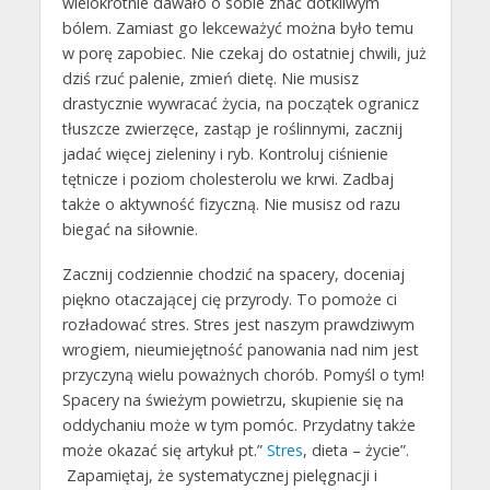
wielokrotnie dawało o sobie znać dotkliwym
bólem. Zamiast go lekceważyć można było temu
w porę zapobiec. Nie czekaj do ostatniej chwili, już
dziś rzuć palenie, zmień dietę. Nie musisz
drastycznie wywracać życia, na początek ogranicz
tłuszcze zwierzęce, zastąp je roślinnymi, zacznij
jadać więcej zieleniny i ryb. Kontroluj ciśnienie
tętnicze i poziom cholesterolu we krwi. Zadbaj
także o aktywność fizyczną. Nie musisz od razu
biegać na siłownie.
Zacznij codziennie chodzić na spacery, doceniaj
piękno otaczającej cię przyrody. To pomoże ci
rozładować stres. Stres jest naszym prawdziwym
wrogiem, nieumiejętność panowania nad nim jest
przyczyną wielu poważnych chorób. Pomyśl o tym!
Spacery na świeżym powietrzu, skupienie się na
oddychaniu może w tym pomóc. Przydatny także
może okazać się artykuł pt.”
Stres
, dieta – życie”.
Zapamiętaj, że systematycznej pielęgnacji i