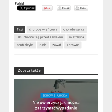
Tagi
choroba wieńcowa
choroby serca
jak uchronić się przed zawałem
miażdżyca
profilaktyka
ruch
zawał
zdrowie
Zobacz także
ZDROWIE I URODA
Nie uwierzysz jak można
zatrzymać wypadanie