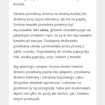
limonki.
Obrane pomidory, kroimy na drobną kostkę lub
drobimy przy użyciu blendera, ale nie na papkę.
Drobne kawałki pomidora powinny być
wyczuwalne.
Sos salsa,
głównie charakteryzuje się
pikantnym smakiem i tym, że są w nim wyczuwalne
kawałeczki warzyw. Dodajemy drobniutko
posiekaną cebulę i przeciśnięte przez praskę 2
ząbki czosnku. Doprawiamy do smaku papryczką
chili, słodką papryką, solą i sokiem z limonki.
Wg własnego uznania można dodać również
drobno posiekaną papryczkę jalapeno, posiekaną
drobno kolendrę i odrobinę brązowego cukru.
Wszystkie składniki wymieszać i odstawić na
godzinne by się przegryzły. Salsa jest doskonałym
dipem nie tylko do pizzy ale nachos, jak i również
innych przekąsek.