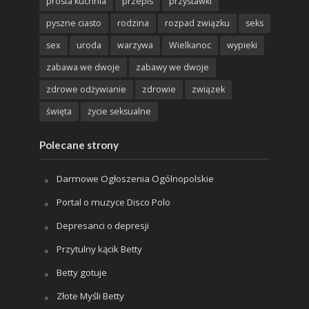
prosta kuchnia
przepis
przystawki
pyszne ciasto
rodzina
rozpad związku
seks
sex
uroda
warzywa
Wielkanoc
wypieki
zabawa we dwoje
zabawy we dwoje
zdrowe odżywianie
zdrowie
związek
święta
życie seksualne
Polecane strony
Darmowe Ogłoszenia Ogólnopolskie
Portal o muzyce Disco Polo
Depresanci o depresji
Przytulny kącik Betty
Betty gotuje
Złote Myśli Betty