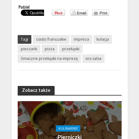
Tagi
ciasto francuskie
impreza
kolacja
pieczarki
pizza
przekąski
Smaczne przekąski na imprezę
sos salsa
Zobacz także
KULINARNIE
Pierniczki