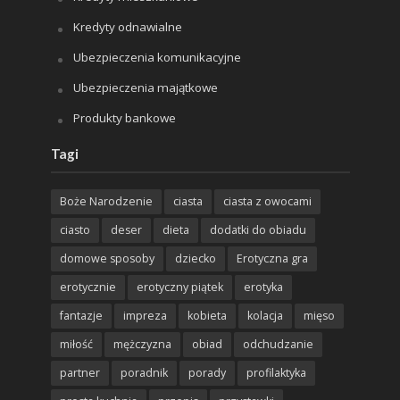
Kredyty odnawialne
Ubezpieczenia komunikacyjne
Ubezpieczenia majątkowe
Produkty bankowe
Tagi
Boże Narodzenie
ciasta
ciasta z owocami
ciasto
deser
dieta
dodatki do obiadu
domowe sposoby
dziecko
Erotyczna gra
erotycznie
erotyczny piątek
erotyka
fantazje
impreza
kobieta
kolacja
mięso
miłość
mężczyzna
obiad
odchudzanie
partner
poradnik
porady
profilaktyka