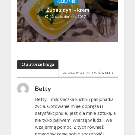
KULINARNIE
Zupa z dyni – krem
12 października 2017
O autorce bloga
ZOBACZ WIĘCEJ ARTYKUŁÓW BETTY
Betty
Betty - miłośniczka kuchni i pasjonatka
życia. Gotowanie mnie odpręża i i
satysfakcjonuje, jest dla mnie sztuką, a
nie tylko paliwem. Wierzę w ludzi i we
wzajemną pomoc. Z tych również
powodów cenię sobie szczerość i