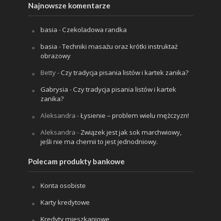
Najnowsze komentarze
basia
-
Czekoladowa randka
basia
-
Techniki masażu oraz krótki instruktaż
obrazowy
Betty
-
Czy tradycja pisania listów i kartek zanika?
Gabrysia
-
Czy tradycja pisania listów i kartek
zanika?
Aleksandra
-
Łysienie – problem wielu mężczyzn!
Aleksandra
-
Związek jest jak sok marchwiowy,
jeśli nie ma chemii to jest jednodniowy.
Polecam produkty bankowe
Konta osobiste
Karty kredytowe
Kredyty mieszkaniowe