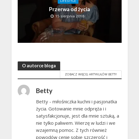
LIFESTYLE
Przerwa od życia
15 sierpnia 2018
O autorce bloga
ZOBACZ WIĘCEJ ARTYKUŁÓW BETTY
Betty
Betty - miłośniczka kuchni i pasjonatka
życia. Gotowanie mnie odpręża i i
satysfakcjonuje, jest dla mnie sztuką, a
nie tylko paliwem. Wierzę w ludzi i we
wzajemną pomoc. Z tych również
powodów cenię sobie szczerość i