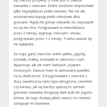
być bardzo pożywny. U mnie jest to zawsze
owsianka z owocami. Żadne słodzone ekspresówki
tylko najzwyklejsze płatki owsiane. Nie raz dla
urozmaicenia kupuję płatki orkiszowe albo
gryczane. Nigdy nie gotuje owsianki, bo zwyczajnie
mi się nie chce. Podgrzewam w mikrofalówce
przez 2 minuty, wyjmuję, mieszam i znowu
podgrzewam przez 1-2 minuty. Trzeba uważać by
nie wykipiała.
Do tego garść owoców; starte jabłko, jagody,
borówki, maliny, truskawki w zależności czym
dysponuje. Jak nie mam świeżych, używam
mrożonych. Zawsze mam w zamrażalce pudełko
na tą okoliczność. Zrezygnowałam z owoców z
dużą zawartością cukru typu winogrona, czereśnie
czy banany. Jak się bardzo spieszę to zamiast
gotować owsiankę dosypuję dwie łyżki do jogurtu
Activia, do tego dodaję jakieś owoce i to również
zastępuje mi śniadanie.