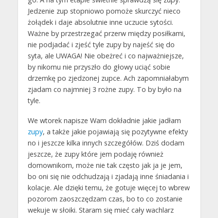
Jedzenie zup stopniowo pomoże skurczyć nieco
żołądek i daje absolutnie inne uczucie sytości.
Ważne by przestrzegać przerw między posiłkami,
nie podjadać i zjeść tyle zupy by najeść się do
syta, ale UWAGA! Nie obeżreć i co najważniejsze,
by nikomu nie przyszło do głowy uciąć sobie
drzemkę po zjedzonej zupce. Ach zapomniałabym
zjadam co najmniej 3 rożne zupy. To by było na
tyle.
We wtorek napisze Wam dokładnie jakie jadłam
zupy
, a także jakie pojawiają się pozytywne efekty
no i jeszcze kilka innych szczegółów. Dziś dodam
jeszcze, że zupy które jem podaję również
domownikom, może nie tak często jak ja je jem,
bo oni się nie odchudzają i zjadają inne śniadania i
kolacje. Ale dzięki temu, że gotuje więcej to wbrew
pozorom zaoszczędzam czas, bo to co zostanie
wekuje w słoiki. Staram się mieć cały wachlarz