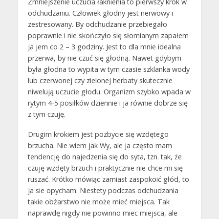
Zmniejszenie uczucia łaknienia to pierwszy krok w
odchudzaniu. Człowiek głodny jest nerwowy i
zestresowany. By odchudzanie przebiegało
poprawnie i nie skończyło się słomianym zapałem
ja jem co 2 – 3 godziny. Jest to dla mnie idealna
przerwa, by nie czuć się głodną. Nawet gdybym
była głodna to wypita w tym czasie szklanka wody
lub czerwonej czy zielonej herbaty skutecznie
niwelują uczucie głodu. Organizm szybko wpada w
rytym 4-5 posiłków dziennie i ja równie dobrze się
z tym czuję.
Drugim krokiem jest pozbycie się wzdętego
brzucha. Nie wiem jak Wy, ale ja często mam
tendencję do najedzenia się do syta, tzn. tak, że
czuję wzdęty brzuch i praktycznie nie chce mi się
ruszać. Krótko mówiąc zamiast zaspokoić głód, to
ja sie opycham. Niestety podczas odchudzania
takie obżarstwo nie może mieć miejsca. Tak
naprawdę nigdy nie powinno miec miejsca, ale