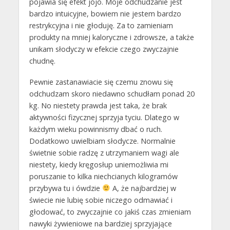
pojawia się efekt jojo. Moje odchudzanie jest
bardzo intuicyjne, bowiem nie jestem bardzo
restrykcyjna i nie głoduję. Za to zamieniam
produkty na mniej kaloryczne i zdrowsze, a także
unikam słodyczy w efekcie czego zwyczajnie
chudnę.
Pewnie zastanawiacie się czemu znowu się
odchudzam skoro niedawno schudłam ponad 20
kg. No niestety prawda jest taka, że brak
aktywności fizycznej sprzyja tyciu. Dlatego w
każdym wieku powinnismy dbać o ruch.
Dodatkowo uwielbiam słodycze. Normalnie
świetnie sobie radzę z utrzymaniem wagi ale
niestety, kiedy kręgosłup uniemożliwia mi
poruszanie to kilka niechcianych kilogramów
przybywa tu i ówdzie
A, że najbardziej w
świecie nie lubię sobie niczego odmawiać i
głodować, to zwyczajnie co jakiś czas zmieniam
nawyki żywieniowe na bardziej sprzyjające