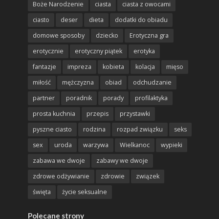
Boże Narodzenie
ciasta
ciasta z owocami
ciasto
deser
dieta
dodatki do obiadu
domowe sposoby
dziecko
Erotyczna gra
erotycznie
erotyczny piątek
erotyka
fantazje
impreza
kobieta
kolacja
mięso
miłość
mężczyzna
obiad
odchudzanie
partner
poradnik
porady
profilaktyka
prosta kuchnia
przepis
przystawki
pyszne ciasto
rodzina
rozpad związku
seks
sex
uroda
warzywa
Wielkanoc
wypieki
zabawa we dwoje
zabawy we dwoje
zdrowe odżywianie
zdrowie
związek
święta
życie seksualne
Polecane strony