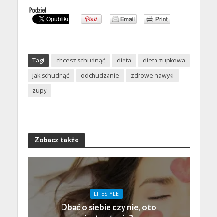
Tagi
chcesz schudnąć
dieta
dieta zupkowa
jak schudnąć
odchudzanie
zdrowe nawyki
zupy
Zobacz także
LIFESTYLE
Dbać o siebie czy nie, oto