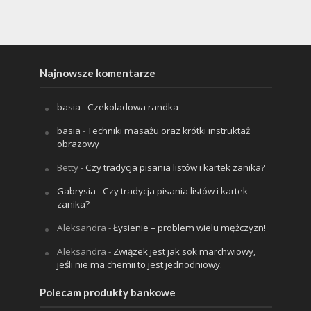
Najnowsze komentarze
basia
-
Czekoladowa randka
basia
-
Techniki masażu oraz krótki instruktaż
obrazowy
Betty
-
Czy tradycja pisania listów i kartek zanika?
Gabrysia
-
Czy tradycja pisania listów i kartek
zanika?
Aleksandra
-
Łysienie – problem wielu mężczyzn!
Aleksandra
-
Związek jest jak sok marchwiowy,
jeśli nie ma chemii to jest jednodniowy.
Polecam produkty bankowe