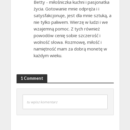
Betty - miłośniczka kuchni i pasjonatka
życia. Gotowanie mnie odpręża i i
satysfakcjonuje, jest dla mnie sztuką, a
nie tylko paliwem. Wierzę w ludzi i we
wzajemną pomoc. Z tych również
powodów cenię sobie szczerość i
wolność słowa. Rozmowę, miłość i
namiętność mam za dobrą monetę w
każdym wieku.
1 Comment
tu wpisz komentarz