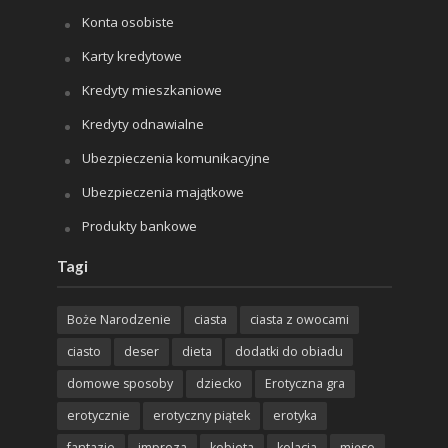
Konta osobiste
Karty kredytowe
Kredyty mieszkaniowe
Kredyty odnawialne
Ubezpieczenia komunikacyjne
Ubezpieczenia majątkowe
Produkty bankowe
Tagi
Boże Narodzenie
ciasta
ciasta z owocami
ciasto
deser
dieta
dodatki do obiadu
domowe sposoby
dziecko
Erotyczna gra
erotycznie
erotyczny piątek
erotyka
fantazje
impreza
kobieta
kolacja
mięso