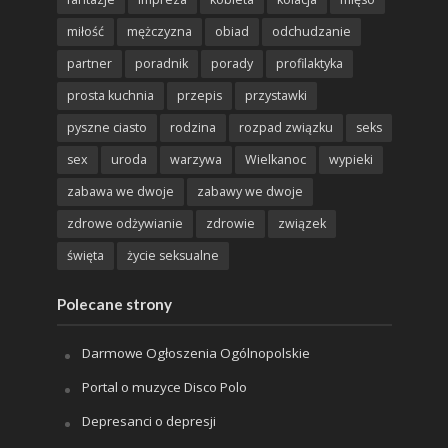
miłość
mężczyzna
obiad
odchudzanie
partner
poradnik
porady
profilaktyka
prosta kuchnia
przepis
przystawki
pyszne ciasto
rodzina
rozpad związku
seks
sex
uroda
warzywa
Wielkanoc
wypieki
zabawa we dwoje
zabawy we dwoje
zdrowe odżywianie
zdrowie
związek
święta
życie seksualne
Polecane strony
Darmowe Ogłoszenia Ogólnopolskie
Portal o muzyce Disco Polo
Depresanci o depresji