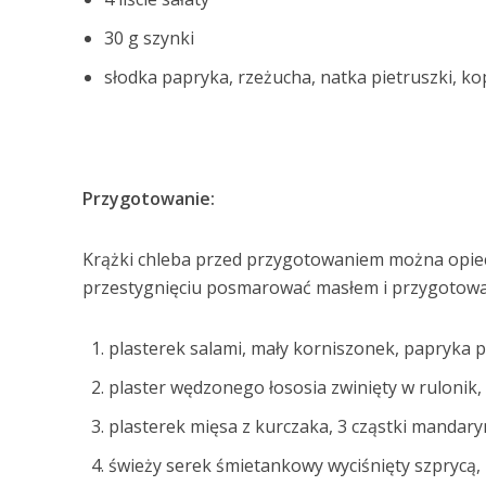
30 g szynki
słodka papryka, rzeżucha, natka pietruszki, kop
Przygotowanie:
Krążki chleba przed przygotowaniem można opiec w
przestygnięciu posmarować masłem i przygotować
plasterek salami, mały korniszonek, papryka p
plaster wędzonego łososia zwinięty w rulonik, 
plasterek mięsa z kurczaka, 3 cząstki mandary
świeży serek śmietankowy wyciśnięty szprycą,