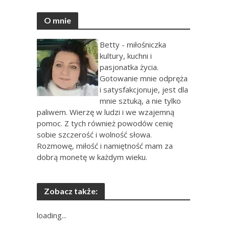
O mnie
Betty - miłośniczka
kultury, kuchni i
pasjonatka życia.
Gotowanie mnie odpręża
i satysfakcjonuje, jest dla
mnie sztuką, a nie tylko
paliwem. Wierzę w ludzi i we wzajemną
pomoc. Z tych również powodów cenię
sobie szczerość i wolność słowa.
Rozmowę, miłość i namiętność mam za
dobrą monetę w każdym wieku.
Zobacz także:
loading...