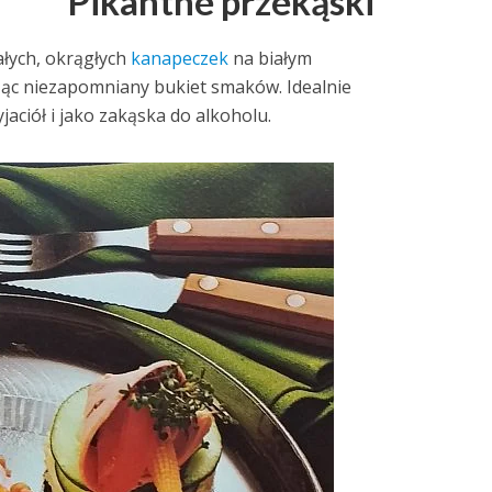
Pikantne przekąski
ałych, okrągłych
kanapeczek
na białym
ąc niezapomniany bukiet smaków. Idealnie
aciół i jako zakąska do alkoholu.