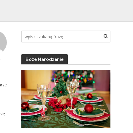
Boże Narodzenie
y
rze
się