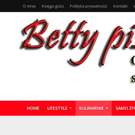
O mnie
Księga gości
Polityka prywatności
Kontakt
HOME
LIFESTYLE
KULINARNIE
SAMO ŻY