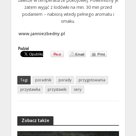
zawsze w temperaturze pokojowej. Powinniśmy je
zatem wyjąć z lodówki na min. 30 min przed
podaniem – nabiorą wtedy pełnego aromatu i
smaku.
www.janniezbedny.pl
Tagi
poradnik
porady
przygotowania
przystawka
przystawki
sery
Zobacz także