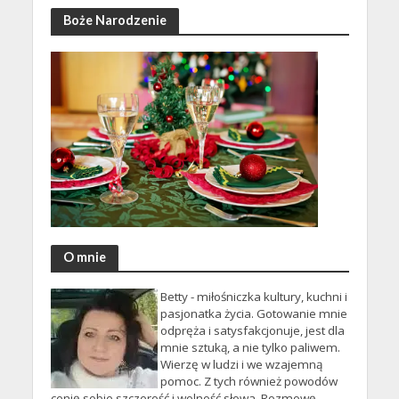
Boże Narodzenie
O mnie
Betty - miłośniczka kultury, kuchni i
pasjonatka życia. Gotowanie mnie
odpręża i satysfakcjonuje, jest dla
mnie sztuką, a nie tylko paliwem.
Wierzę w ludzi i we wzajemną
pomoc. Z tych również powodów
cenię sobie szczerość i wolność słowa. Rozmowę,