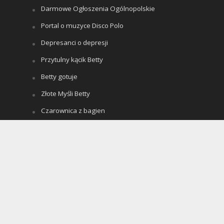
Darmowe Ogłoszenia Ogólnopolskie
Portal o muzyce Disco Polo
Depresanci o depresji
Przytulny kącik Betty
Betty gotuje
Złote Myśli Betty
Czarownica z bagien
Teledyski Disco Polo
Portal Ogłoszeń Motoryzacyjnych
Archiwum bloga
Archiwum
bloga