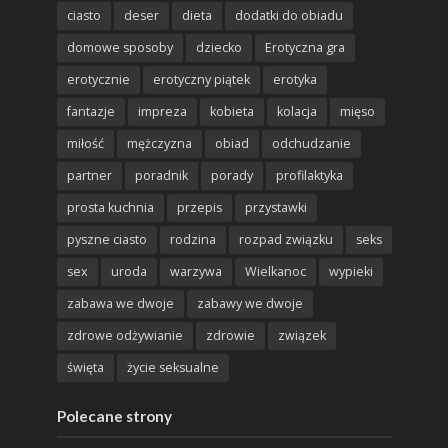
ciasto
deser
dieta
dodatki do obiadu
domowe sposoby
dziecko
Erotyczna gra
erotycznie
erotyczny piątek
erotyka
fantazje
impreza
kobieta
kolacja
mięso
miłość
mężczyzna
obiad
odchudzanie
partner
poradnik
porady
profilaktyka
prosta kuchnia
przepis
przystawki
pyszne ciasto
rodzina
rozpad związku
seks
sex
uroda
warzywa
Wielkanoc
wypieki
zabawa we dwoje
zabawy we dwoje
zdrowe odżywianie
zdrowie
związek
święta
życie seksualne
Polecane strony