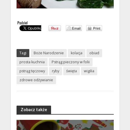
Tagi
Boże Narodzenie
kolacja
obiad
prosta kuchnia
Pstrąg pieczony w folii
pstrąg tęczowy
ryby
święta
wigilia
zdrowe odżywianie
Zobacz także