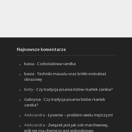
Najnowsze komentarze
basia
-
Czekoladowa randka
basia
-
Techniki masażu oraz krótki instruktaż
obrazowy
Betty
-
Czy tradycja pisania listów i kartek zanika?
Gabrysia
-
Czy tradycja pisania listów i kartek
zanika?
Aleksandra
-
Łysienie – problem wielu mężczyzn!
Aleksandra
-
Związek jest jak sok marchwiowy,
jeśli nie ma chemii to jest jednodniowy.