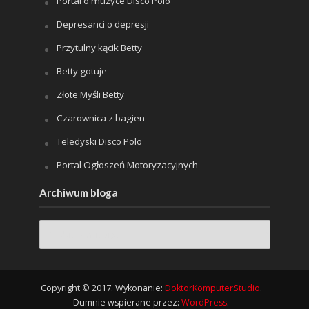
Portal o muzyce Disco Polo
Depresanci o depresji
Przytulny kącik Betty
Betty gotuje
Złote Myśli Betty
Czarownica z bagien
Teledyski Disco Polo
Portal Ogłoszeń Motoryzacyjnych
Archiwum bloga
Archiwum
bloga
Copyright © 2017. Wykonanie:
DoktorKomputerStudio
.
Dumnie wspierane przez:
WordPress
.