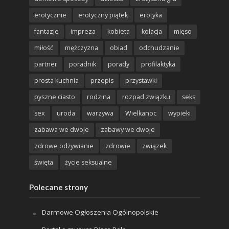
erotycznie
erotyczny piątek
erotyka
fantazje
impreza
kobieta
kolacja
mięso
miłość
mężczyzna
obiad
odchudzanie
partner
poradnik
porady
profilaktyka
prosta kuchnia
przepis
przystawki
pyszne ciasto
rodzina
rozpad związku
seks
sex
uroda
warzywa
Wielkanoc
wypieki
zabawa we dwoje
zabawy we dwoje
zdrowe odżywianie
zdrowie
związek
święta
życie seksualne
Polecane strony
Darmowe Ogłoszenia Ogólnopolskie