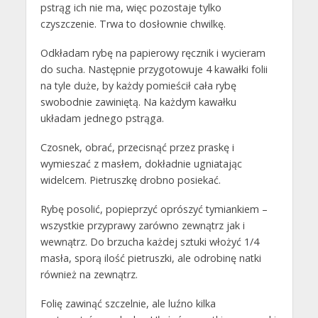
pstrąg ich nie ma, więc pozostaje tylko
czyszczenie. Trwa to dosłownie chwilkę.
Odkładam rybę na papierowy ręcznik i wycieram
do sucha. Następnie przygotowuje 4 kawałki folii
na tyle duże, by każdy pomieścił cała rybę
swobodnie zawiniętą. Na każdym kawałku
układam jednego pstrąga.
Czosnek, obrać, przecisnąć przez praskę i
wymieszać z masłem, dokładnie ugniatając
widelcem. Pietruszkę drobno posiekać.
Rybę posolić, popieprzyć oprószyć tymiankiem –
wszystkie przyprawy zarówno zewnątrz jak i
wewnątrz. Do brzucha każdej sztuki włożyć 1/4
masła, sporą ilość pietruszki, ale odrobinę natki
również na zewnątrz.
Folię zawinąć szczelnie, ale luźno kilka