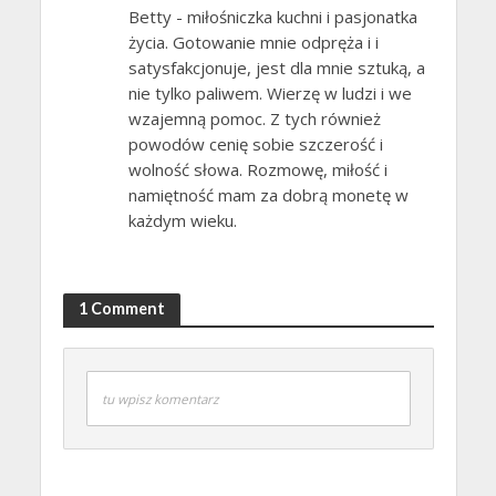
Betty - miłośniczka kuchni i pasjonatka
życia. Gotowanie mnie odpręża i i
satysfakcjonuje, jest dla mnie sztuką, a
nie tylko paliwem. Wierzę w ludzi i we
wzajemną pomoc. Z tych również
powodów cenię sobie szczerość i
wolność słowa. Rozmowę, miłość i
namiętność mam za dobrą monetę w
każdym wieku.
1 Comment
tu wpisz komentarz