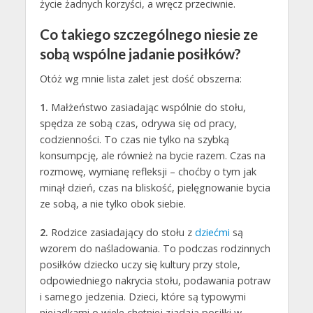
życie żadnych korzyści, a wręcz przeciwnie.
Co takiego szczególnego niesie ze
sobą wspólne jadanie posiłków?
Otóż wg mnie lista zalet jest dość obszerna:
1.
Małżeństwo zasiadając wspólnie do stołu,
spędza ze sobą czas, odrywa się od pracy,
codzienności. To czas nie tylko na szybką
konsumpcję, ale również na bycie razem. Czas na
rozmowę, wymianę refleksji – choćby o tym jak
minął dzień, czas na bliskość, pielęgnowanie bycia
ze sobą, a nie tylko obok siebie.
2.
Rodzice zasiadający do stołu z
dziećmi
są
wzorem do naśladowania. To podczas rodzinnych
posiłków dziecko uczy się kultury przy stole,
odpowiedniego nakrycia stołu, podawania potraw
i samego jedzenia. Dzieci, które są typowymi
niejadkami o wiele chętniej zjadają posiłki w