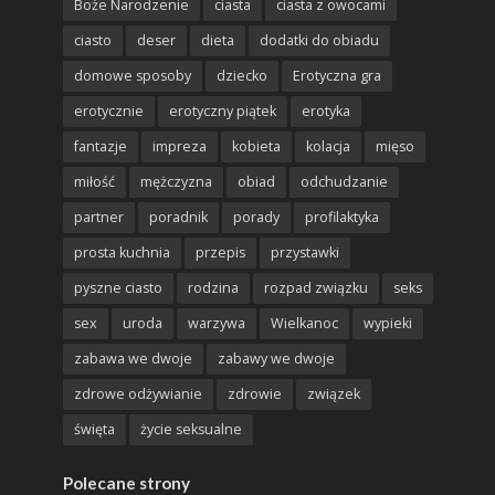
Boże Narodzenie
ciasta
ciasta z owocami
ciasto
deser
dieta
dodatki do obiadu
domowe sposoby
dziecko
Erotyczna gra
erotycznie
erotyczny piątek
erotyka
fantazje
impreza
kobieta
kolacja
mięso
miłość
mężczyzna
obiad
odchudzanie
partner
poradnik
porady
profilaktyka
prosta kuchnia
przepis
przystawki
pyszne ciasto
rodzina
rozpad związku
seks
sex
uroda
warzywa
Wielkanoc
wypieki
zabawa we dwoje
zabawy we dwoje
zdrowe odżywianie
zdrowie
związek
święta
życie seksualne
Polecane strony