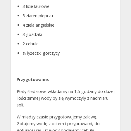
3 licie laurowe
5 ziaren pieprzu
4 ziela angielskie
3 goździki
2 cebule
¼ łyżeczki gorczycy
Przygotowanie:
Płaty śledziowe wkładamy na 1,5 godziny do dużej
ilości zimnej wody by się wymoczyły z nadmiaru
soli.
W między czasie przygotowujemy zalewę.
Gotujemy wodę z octem i przyprawami, do
gotującej się już wody dodajemy cebulę