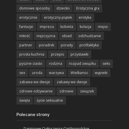
domowe sposoby
dziecko
Erotyczna gra
erotycznie
erotyczny piątek
erotyka
fantazje
impreza
kobieta
kolacja
mięso
miłość
mężczyzna
obiad
odchudzanie
partner
poradnik
porady
profilaktyka
prosta kuchnia
przepis
przystawki
pyszne ciasto
rodzina
rozpad związku
seks
sex
uroda
warzywa
Wielkanoc
wypieki
zabawa we dwoje
zabawy we dwoje
zdrowe odżywianie
zdrowie
związek
święta
życie seksualne
Polecane strony
Darmowe Ogłoszenia Ogólnopolskie