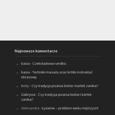
Najnowsze komentarze
basia
-
Czekoladowa randka
basia
-
Techniki masażu oraz krótki instruktaż
obrazowy
Betty
-
Czy tradycja pisania listów i kartek zanika?
Gabrysia
-
Czy tradycja pisania listów i kartek
zanika?
Aleksandra
-
Łysienie – problem wielu mężczyzn!