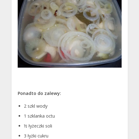
Ponadto do zalewy:
2 szkl wody
1 szklanka octu
½ łyżeczki soli
3 łyżki cukru