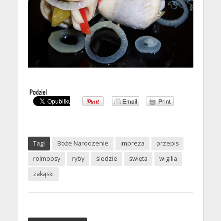
Tagi
Boże Narodzenie
impreza
przepis
rolmopsy
ryby
śledzie
święta
wigilia
zakąski