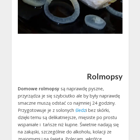
Rolmopsy
Domowe
rolmopsy
są naprawdę pyszne,
przyrządza je się szybciutko ale by były naprawdę
smaczne muszą odstać co najmniej 24 godziny.
Przygotowuje je z solonych
śledz
i bez skórki,
dzięki temu są delikatniejsze, mięsiste po prostu
wspaniałe i tańsze niż kupne. Świetnie nadają się
na zakąski, szczególnie do alkoholu, kolacji ze
znajomymi i na święta. Polecam, wkrótce