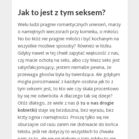
Jak to jest z tym seksem?
Wielu ludzi pragnie romantycznych uniesień, marzy
o namiętnych wieczorach przy kominku, o miłości.
No bo któż nie pragnie miłości i być kochanym na
wszystkie możliwe sposoby? Również w łóżku.
Gdyby nawet w tej chwili zapytać większość z nas,
czy macie ochotę na seks, albo czy Wasz seks jest
satysfakcjonujący, jestem niemalże pewna, że
przewaga głosów była by twierdząca. Ale gdybym
mogła porozmawiać z każdym osobna jak to z
tym seksem jest, to kto wie czy skala procentowo
by się nie odwróciła. A dlaczego tak się dzieje?
Otóż dlatego, że wiele z nas
(i tu o nas drogie
kobietki)
staje się bezduszna, bez wyrazu, bez
krzty ognia i namiętności. Proszę tylko się nie
oburzajcie od razu zanim nie dotrwacie do końca
tekstu. Jeśli nie dotyczy to wszystkich to chwała
nam za to, ale nie pisałabym o tym gdyby to nie