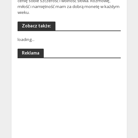
cenię sobie szczerość i wolność słowa. Rozmowę,
miłość i namiętność mam za dobrą monetę w każdym
wieku.
Zobacz także:
loading...
Reklama