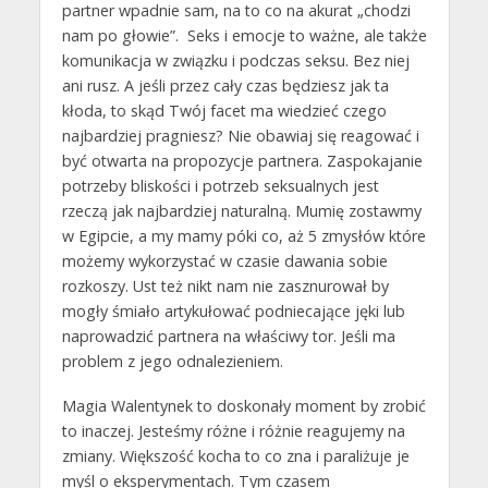
partner wpadnie sam, na to co na akurat „chodzi
nam po głowie”. Seks i emocje to ważne, ale także
komunikacja w związku i podczas seksu. Bez niej
ani rusz. A jeśli przez cały czas będziesz jak ta
kłoda, to skąd Twój facet ma wiedzieć czego
najbardziej pragniesz? Nie obawiaj się reagować i
być otwarta na propozycje partnera. Zaspokajanie
potrzeby bliskości i potrzeb seksualnych jest
rzeczą jak najbardziej naturalną. Mumię zostawmy
w Egipcie, a my mamy póki co, aż 5 zmysłów które
możemy wykorzystać w czasie dawania sobie
rozkoszy. Ust też nikt nam nie zasznurował by
mogły śmiało artykułować podniecające jęki lub
naprowadzić partnera na właściwy tor. Jeśli ma
problem z jego odnalezieniem.
Magia Walentynek to doskonały moment by zrobić
to inaczej. Jesteśmy różne i różnie reagujemy na
zmiany. Większość kocha to co zna i paraliżuje je
myśl o eksperymentach. Tym czasem