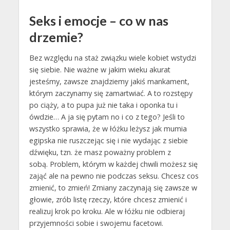
Seks i emocje – co w nas
drzemie?
Bez względu na staż związku wiele kobiet wstydzi
się siebie. Nie ważne w jakim wieku akurat
jesteśmy, zawsze znajdziemy jakiś mankament,
którym zaczynamy się zamartwiać. A to rozstępy
po ciąży, a to pupa już nie taka i oponka tu i
ówdzie… A ja się pytam no i co z tego? Jeśli to
wszystko sprawia, że w łóżku leżysz jak mumia
egipska nie ruszczejąc się i nie wydając z siebie
dźwięku, tzn. że masz poważny problem z
sobą. Problem, którym w każdej chwili możesz się
zająć ale na pewno nie podczas seksu. Chcesz cos
zmienić, to zmień! Zmiany zaczynają się zawsze w
głowie, zrób listę rzeczy, które chcesz zmienić i
realizuj krok po kroku. Ale w łóżku nie odbieraj
przyjemności sobie i swojemu facetowi.