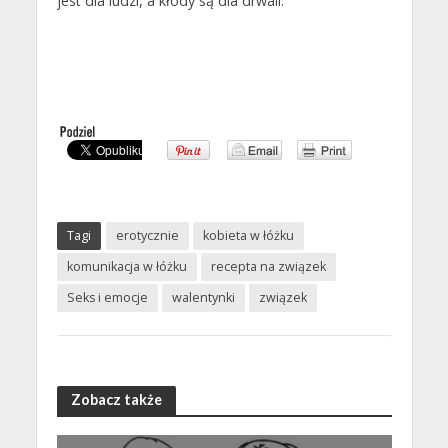
jest dla ludzi, a kłody są dla drwali.
Tagi
erotycznie
kobieta w łóżku
komunikacja w łóżku
recepta na związek
Seks i emocje
walentynki
związek
Zobacz także