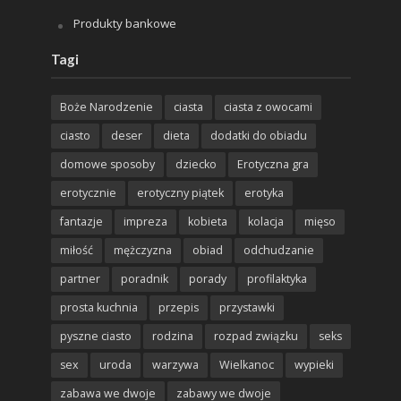
Produkty bankowe
Tagi
Boże Narodzenie
ciasta
ciasta z owocami
ciasto
deser
dieta
dodatki do obiadu
domowe sposoby
dziecko
Erotyczna gra
erotycznie
erotyczny piątek
erotyka
fantazje
impreza
kobieta
kolacja
mięso
miłość
mężczyzna
obiad
odchudzanie
partner
poradnik
porady
profilaktyka
prosta kuchnia
przepis
przystawki
pyszne ciasto
rodzina
rozpad związku
seks
sex
uroda
warzywa
Wielkanoc
wypieki
zabawa we dwoje
zabawy we dwoje