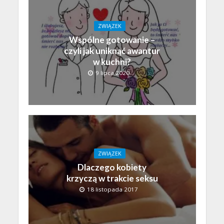
ZWIĄZEK
Wspólne gotowanie –
czyli jak uniknąć awantur
w kuchni?
9 lipca 2020
ZWIĄZEK
Dlaczego kobiety
krzyczą w trakcie seksu
18 listopada 2017