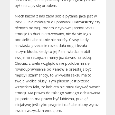
był szerzący się problem.
Niech każda z nas zada sobie pytanie jaka jest w
łóżku? I nie mówię tu o uprawianiu
Kamasutry
czy
różnych pozycji, rodem z cyrkowej areny! Seks i
emocje to duet nierozerwany, nie da się tego
podzielić i absolutnie nie należy. Czasy kiedy
niewiasta grzecznie rozkładała nogi i leżała
niczym kłoda, kiedy to jej Pan i władca zrobił
swoje na szczęście mamy już dawno za sobą.
Chociaż z wielu względów nie podoba mi się
równouprawnienie bo
Panowie
przestają być
męscy i szarmanccy, to w kwestii seksu ma to
swoje wielkie plusy. Tym plusem jest przede
wszystkim fakt, że kobieta nie musi skrywać swoich
emocji. Ma prawo do takiego samego odczuwania
jak partner, ma prawo być lubieżna, przejąć
inicjatywę jeśli tylko pragnie i dać absolutny wyraz
swoim wszystkim emocjom.