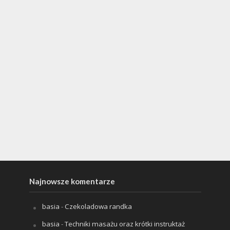
Najnowsze komentarze
basia
-
Czekoladowa randka
basia
-
Techniki masażu oraz krótki instruktaż