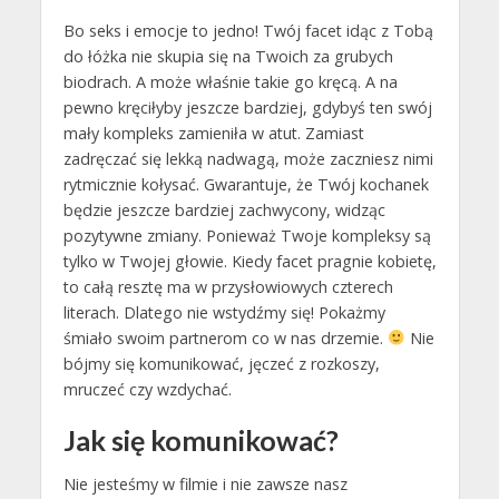
Bo seks i emocje to jedno! Twój facet idąc z Tobą
do łóżka nie skupia się na Twoich za grubych
biodrach. A może właśnie takie go kręcą. A na
pewno kręciłyby jeszcze bardziej, gdybyś ten swój
mały kompleks zamieniła w atut. Zamiast
zadręczać się lekką nadwagą, może zaczniesz nimi
rytmicznie kołysać. Gwarantuje, że Twój kochanek
będzie jeszcze bardziej zachwycony, widząc
pozytywne zmiany. Ponieważ Twoje kompleksy są
tylko w Twojej głowie. Kiedy facet pragnie kobietę,
to całą resztę ma w przysłowiowych czterech
literach. Dlatego nie wstydźmy się! Pokażmy
śmiało swoim partnerom co w nas drzemie.
Nie
bójmy się komunikować, jęczeć z rozkoszy,
mruczeć czy wzdychać.
Jak się komunikować?
Nie jesteśmy w filmie i nie zawsze nasz