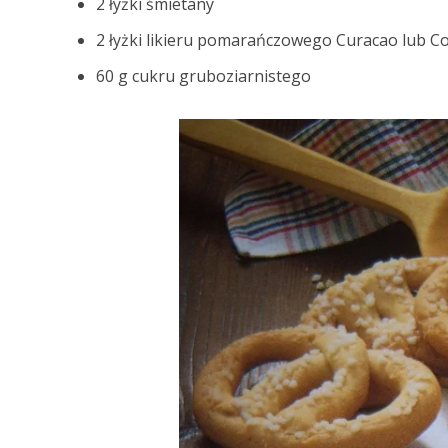
2 łyżki śmietany
2 łyżki likieru pomarańczowego Curacao lub C
60 g cukru gruboziarnistego