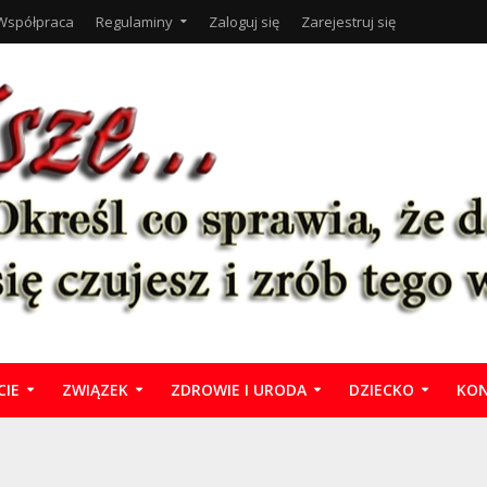
Współpraca
Regulaminy
Zaloguj się
Zarejestruj się
CIE
ZWIĄZEK
ZDROWIE I URODA
DZIECKO
KON