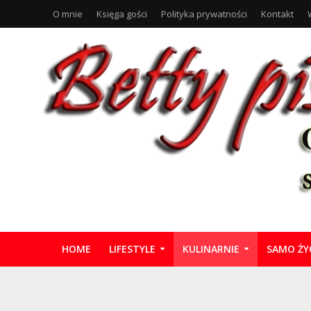
O mnie
Księga gości
Polityka prywatności
Kontakt
HOME
LIFESTYLE
KULINARNIE
SAMO ŻY