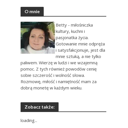
O mnie
Betty - miłośniczka
kultury, kuchni i
pasjonatka życia.
Gotowanie mnie odpręża
i satysfakcjonuje, jest dla
mnie sztuką, a nie tylko
paliwem. Wierzę w ludzi i we wzajemną
pomoc. Z tych również powodów cenię
sobie szczerość i wolność słowa.
Rozmowę, miłość i namiętność mam za
dobrą monetę w każdym wieku.
Zobacz także:
loading...