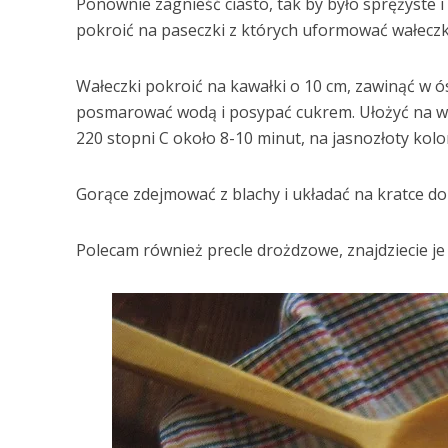
Ponownie zagnieść ciasto, tak by było sprężyste 
pokroić na paseczki z których uformować wałeczki
Wałeczki pokroić na kawałki o 10 cm, zawinąć w ós
posmarować wodą i posypać cukrem. Ułożyć na wy
220 stopni C około 8-10 minut, na jasnozłoty kolo
Gorące zdejmować z blachy i układać na kratce do
Polecam również precle drożdzowe, znajdziecie j