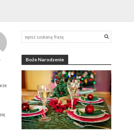
Boże Narodzenie
y
rze
się