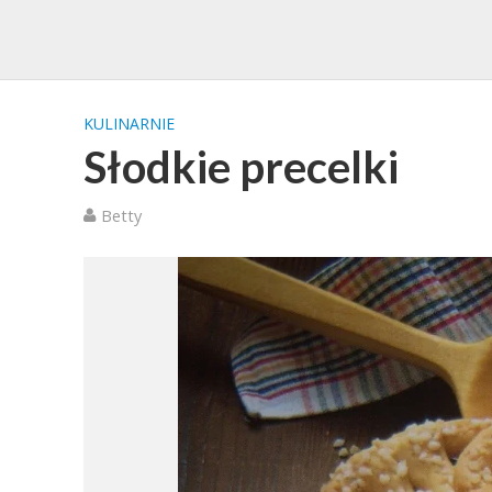
KULINARNIE
Słodkie precelki
Betty