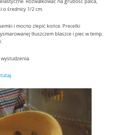
i elastyczne. Rozwałkować na grubość palca,
 o średnicy 1/2 cm.
emki i mocno zlepić końce. Precelki
smarowanej tłuszczem blaszce i piec w temp.
r.
 wystudzenia.
e
tutaj
.